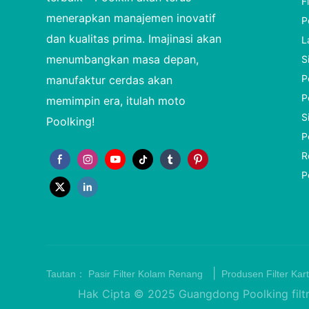
F
menerapkan manajemen inovatif
P
dan kualitas prima. Imajinasi akan
L
menumbangkan masa depan,
S
P
manufaktur cerdas akan
P
memimpin era, itulah moto
S
Poolking!
P
R
P
|
Tautan：
Pasir Filter Kolam Renang
Produsen Filter Kart
Hak Cipta © 2025 Guangdong Poolking filtra