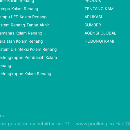
ilter Kolam Renang
PRODUK
ompa Kolam Renang
TENTANG KAMI
ampu LED Kolam Renang
APLIKASI
istem Renang Tanpa Akhir
SUMBER
emanas Kolam Renang
AGENSI GLOBAL
eralatan Kolam Renang
HUBUNGI KAMI
istem Disinfeksi Kolam Renang
erlengkapan Pembersih Kolam
enang
erlengkapan Kolam Renang
rid
si peralatan manufaktur co. PT. -
www.poolking.co
Hak Ci