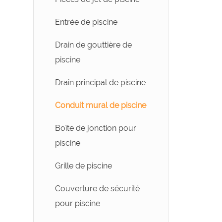
pour piscines
Tête d'aspirateur de
Entrée de piscine
Distributeur de chlore
piscine
pour piscine
Drain de gouttière de
Perches télescopiques
piscine
pour piscine
Drain principal de piscine
Thermomètre de piscine
Conduit mural de piscine
Boîte de jonction pour
piscine
Grille de piscine
Couverture de sécurité
pour piscine