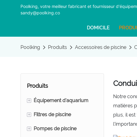
Poolking, votre meilleur fabricant et fournisseur d'équi
sandy@poolking.co
DOMICILE
PRODU
Poolking
Produits
Accessoires de piscine
C
Condui
Produits
Notre cond
+
Équipement d'aquarium
matières p
+
Filtres de piscine
Fractionneurs de mousse
plus, il es
l’importan
+
Pompes de piscine
Filtres à sable pour
Filtres à sable pour