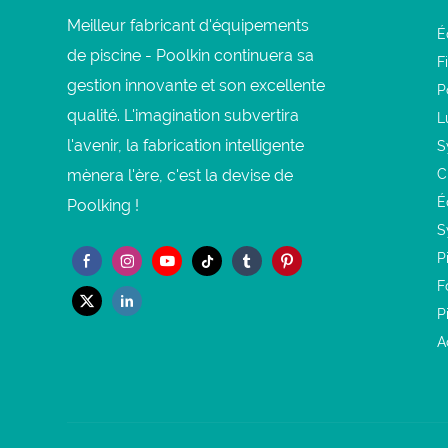
Meilleur fabricant d'équipements
É
de piscine - Poolkin continuera sa
F
gestion innovante et son excellente
P
qualité. L'imagination subvertira
L
l'avenir, la fabrication intelligente
S
mènera l'ère, c'est la devise de
C
É
Poolking !
S
P
F
P
A