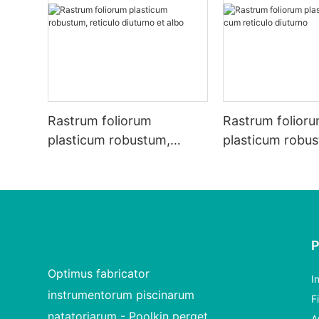
Rastrum foliorum
Rastrum folior
plasticum robustum,
plasticum robu
reticulo diuturno et albo
reticulo diuturn
Optimus fabricator
I
instrumentorum piscinarum
F
natatoriarum - Poolkin perget
A