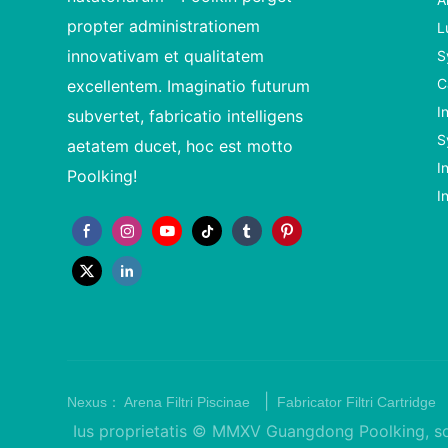
propter administrationem
L
innovativam et qualitatem
S
C
excellentem. Imaginatio futurum
I
subvertet, fabricatio intelligens
S
aetatem ducet, hoc est motto
I
Poolking!
I
|
Nexus：
Arena Filtri Piscinae
Fabricator Filtri Cartridge
Ius proprietatis © MMXV Guangdong Poolking, soci