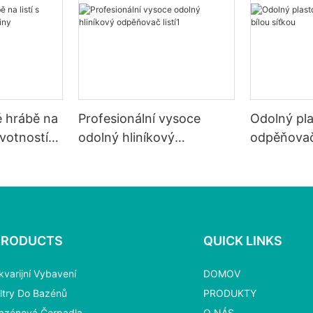
é hrábě na
Profesionální vysoce
Odolný pl
ivotností
odolný hliníkový
odpěňovač l
odpěňovač listí1
síťkou
PRODUCTS
QUICK LINKS
kvarijní Vybavení
DOMOV
iltry Do Bazénů
PRODUKTY
azénová Čerpadla
O NÁS