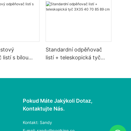
astový
Standardní odpěňovač
istí s bílou
listí + teleskopická tyč
3X35 40 70 85 89 cm
Pokud Máte Jakýkoli Dotaz,
Kontaktujte Nás.
Kontakt: Sandy
E-mail:
sandy@poolking.co