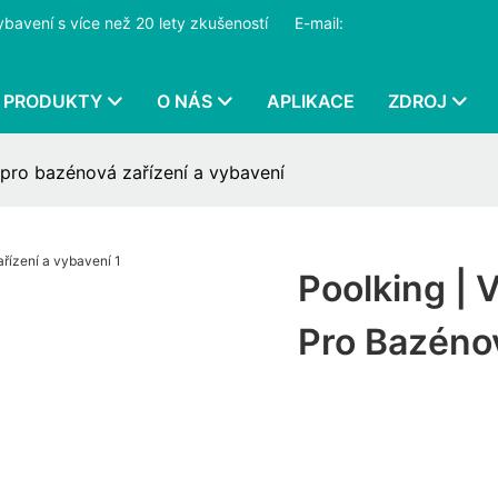
ybavení s více než 20 lety zkušeností
​​​​​​​
E-mail:
PRODUKTY
O NÁS
APLIKACE
ZDROJ
 pro bazénová zařízení a vybavení
Poolking | 
Pro Bazénov