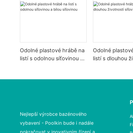
Odolné plastové hrábě na
Odolné plastov
listí s odolnou síťovinou a
listí s dlouhou ž
bílou síťovinou
síťoviny
Nejlepší výrobce bazénového
A
vybavení - Poolkin bude i nadále
F
pokračovat v inovativním řízení a
B