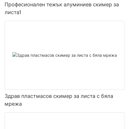
Професионален тежък алуминиев скимер за
листа1
Здрав пластмасов скимер за листа с бяла
мрежа