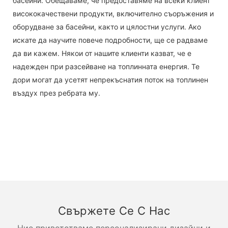
басейни. Обещаваме, че предоставяме на всеки клиент
висококачествени продукти, включително съоръжения и
оборудване за басейни, както и цялостни услуги. Ако
искате да научите повече подробности, ще се радваме
да ви кажем. Някои от нашите клиенти казват, че е
надежден при разсейване на топлинната енергия. Те
дори могат да усетят непрекъснатия поток на топлинен
въздух през ребрата му.
Свържете Се С Нас
Ние приветстваме персонализирани дизайни и