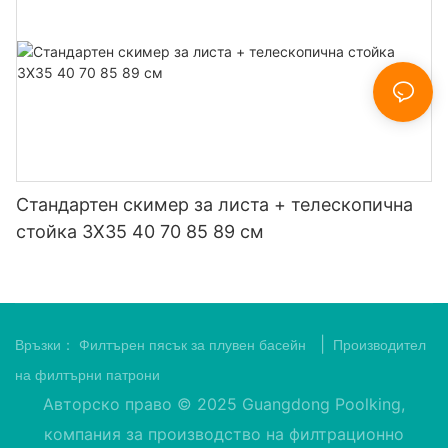
Стандартен скимер за листа + телескопична
стойка 3X35 40 70 85 89 см
|
Връзки：
Филтърен пясък за плувен басейн
Производител
на филтърни патрони
Авторско право © 2025 Guangdong Poolking,
компания за производство на филтрационно