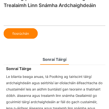
Trealaimh Linn Snámha Ardchaighdeáin
fiosrúchán
Sonraí Táirgí
Sonraí Táirge
Le blianta beaga anuas, tá Poolking ag tairiscint táirgí
ardchaighdeáin agus seirbhísí iar-díolacháin éifeachtacha do
chustaiméirí leis an aidhm buntáistí gan teorainn a thabhairt
dóibh. áiseanna agus trealamh linn snámha Geallaimid go
gcuirimid táirgí ardchaighdeáin ar fáil do gach custaiméir,
lena n-áirítear áiseanna agus trealamh linn snámha agus