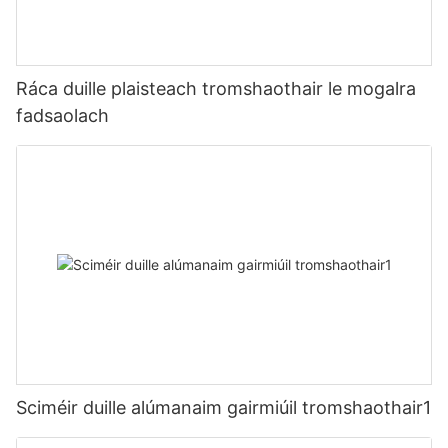
Ráca duille plaisteach tromshaothair le mogalra
fadsaolach
Sciméir duille alúmanaim gairmiúil tromshaothair1