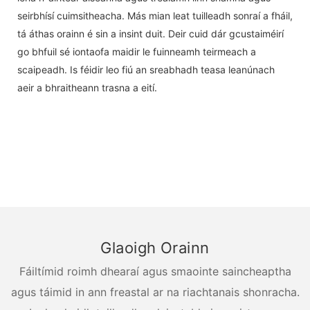
seirbhísí cuimsitheacha. Más mian leat tuilleadh sonraí a fháil,
tá áthas orainn é sin a insint duit. Deir cuid dár gcustaiméirí
go bhfuil sé iontaofa maidir le fuinneamh teirmeach a
scaipeadh. Is féidir leo fiú an sreabhadh teasa leanúnach
aeir a bhraitheann trasna a eití.
Glaoigh Orainn
Fáiltímid roimh dhearaí agus smaointe saincheaptha
agus táimid in ann freastal ar na riachtanais shonracha.