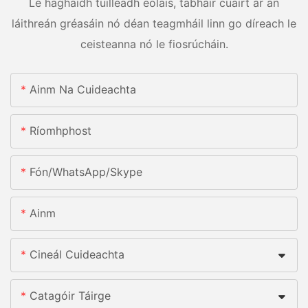
Le haghaidh tuilleadh eolais, tabhair cuairt ar an
láithreán gréasáin nó déan teagmháil linn go díreach le
ceisteanna nó le fiosrúcháin.
Ainm Na Cuideachta
Ríomhphost
Fón/whatsApp/skype
Ainm
Cineál Cuideachta
Catagóir Táirge