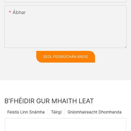
Ábhar
SEOL FIOSRÚCHÁN ANOIS
B'FHÉIDIR GUR MHAITH LEAT
Feistis Linn Snámha
Táirgí
Gníomhaireacht Dhomhanda