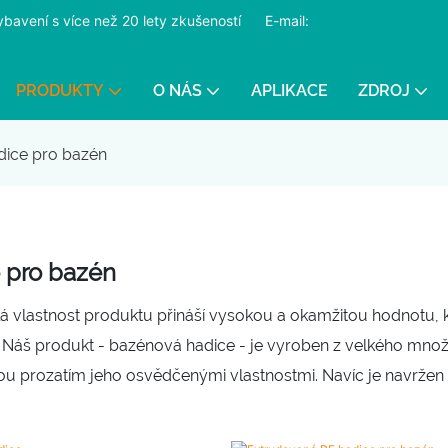
ybavení s více než 20 lety zkušeností
​​​​​​​
E-mail:
PRODUKTY
O NÁS
APLIKACE
ZDROJ
dice pro bazén
 pro bazén
 vlastnost produktu přináší vysokou a okamžitou hodnotu, kt
 Náš produkt - bazénová hadice - je vyroben z velkého množs
sou prozatím jeho osvědčenými vlastnostmi. Navíc je navržen 