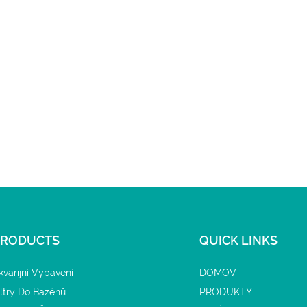
PRODUCTS
QUICK LINKS
kvarijní Vybavení
DOMOV
iltry Do Bazénů
PRODUKTY