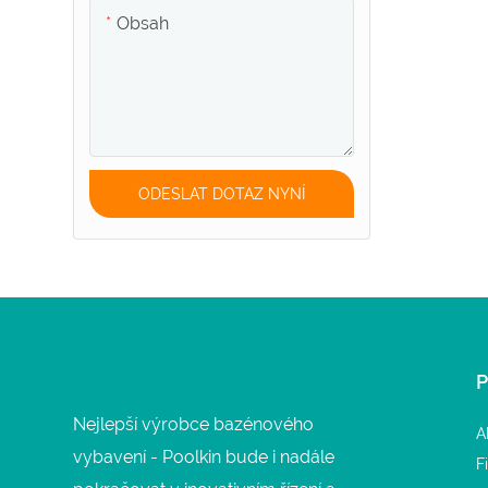
Obsah
ODESLAT DOTAZ NYNÍ
Nejlepší výrobce bazénového
A
vybavení - Poolkin bude i nadále
F