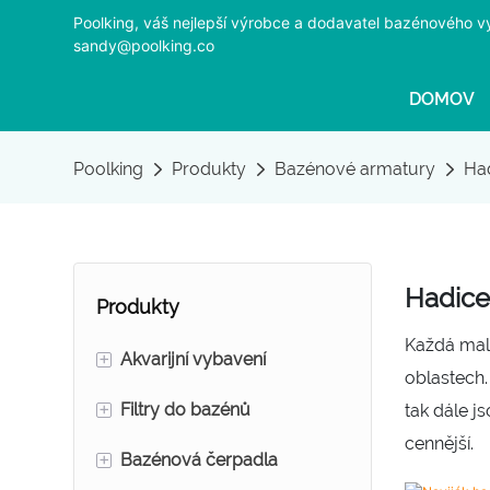
Poolking, váš nejlepší výrobce a dodavatel bazénového v
sandy@poolking.co
DOMOV
Poolking
Produkty
Bazénové armatury
Ha
Hadice
Produkty
Každá malá
+
Akvarijní vybavení
oblastech.
+
Filtry do bazénů
Frakcionátory pěny
tak dále j
cennější.
+
Bazénová čerpadla
Pískové filtry do akvária
Pískové filtry do bazénů