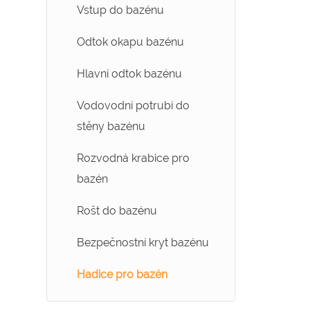
Vstup do bazénu
Dávkovač chloru do
bazénu
bazénu
Odtok okapu bazénu
Teleskopické tyče do
bazénu
Hlavní odtok bazénu
Teploměr do bazénu
Vodovodní potrubí do
stěny bazénu
Rozvodná krabice pro
bazén
Rošt do bazénu
Bezpečnostní kryt bazénu
Hadice pro bazén