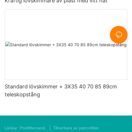
Kraftig lövskimmare av plast med vitt nät
Standard lövskimmer + 3X35 40 70 85 89cm
teleskopstång
|
Länkar:
Poolfiltersand
Tillverkare av patronfilter