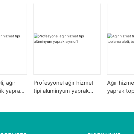
i, ağır
Profesyonel ağır hizmet
Ağır hizmet
tik yaprak
tipi alüminyum yaprak
yaprak top
sıyırıcı1
beyaz ağlı.