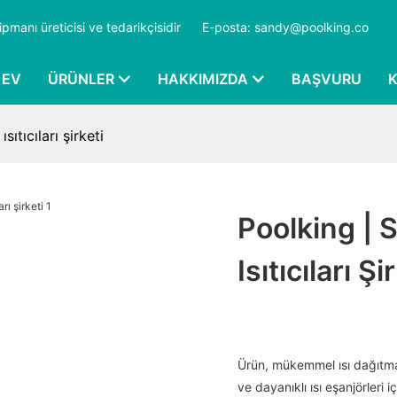
ipmanı üreticisi ve tedarikçisidir
​​​​​​​
E-posta: sandy@poolking.co
EV
ÜRÜNLER
HAKKIMIZDA
BAŞVURU
sıtıcıları şirketi
Poolking | S
Isıtıcıları Şi
Ürün, mükemmel ısı dağıtma 
ve dayanıklı ısı eşanjörleri i