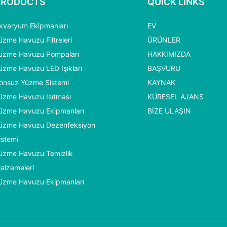
PRODUCTS
QUICK LINKS
kvaryum Ekipmanları
EV
üzme Havuzu Filtreleri
ÜRÜNLER
üzme Havuzu Pompaları
HAKKIMIZDA
üzme Havuzu LED Işıkları
BAŞVURU
onsuz Yüzme Sistemi
KAYNAK
üzme Havuzu Isıtması
KÜRESEL AJANS
üzme Havuzu Ekipmanları
BIZE ULAŞIN
üzme Havuzu Dezenfeksiyon
istemi
üzme Havuzu Temizlik
alzemeleri
üzme Havuzu Ekipmanları