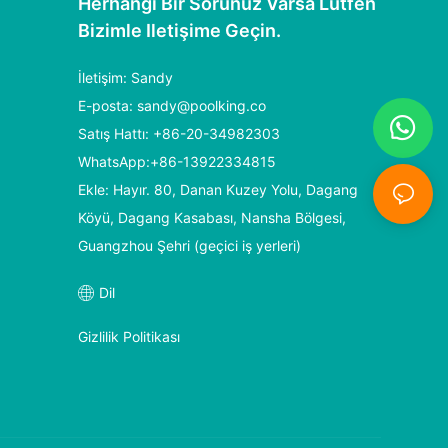
Herhangi Bir Sorunuz Varsa Lütfen
Bizimle Iletişime Geçin.
İletişim: Sandy
E-posta:
sandy@poolking.co
Satış Hattı: +86-20-34982303
WhatsApp:+86-13922334815
Ekle: Hayır. 80, Danan Kuzey Yolu, Dagang
Köyü, Dagang Kasabası, Nansha Bölgesi,
Guangzhou Şehri (geçici iş yerleri)
Dil
Gizlilik Politikası