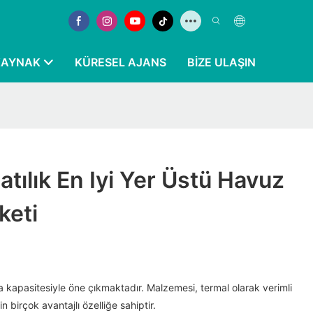
KAYNAK
KÜRESEL AJANS
BIZE ULAŞIN
atılık En Iyi Yer Üstü Havuz
rketi
kapasitesiyle öne çıkmaktadır. Malzemesi, termal olarak verimli
çin birçok avantajlı özelliğe sahiptir.