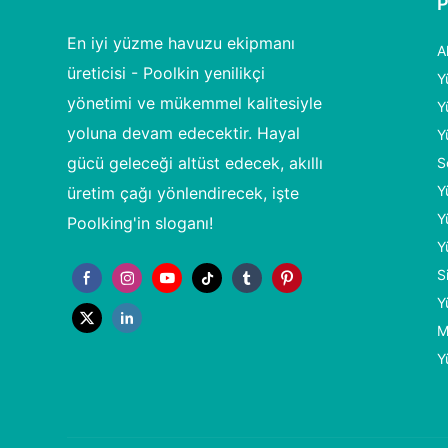
En iyi yüzme havuzu ekipmanı
A
üreticisi - Poolkin yenilikçi
Y
yönetimi ve mükemmel kalitesiyle
Y
yoluna devam edecektir. Hayal
Y
gücü geleceği altüst edecek, akıllı
S
Y
üretim çağı yönlendirecek, işte
Y
Poolking'in sloganı!
Y
S
Y
M
Y