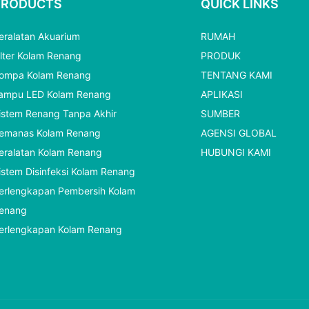
PRODUCTS
QUICK LINKS
eralatan Akuarium
RUMAH
ilter Kolam Renang
PRODUK
ompa Kolam Renang
TENTANG KAMI
ampu LED Kolam Renang
APLIKASI
istem Renang Tanpa Akhir
SUMBER
emanas Kolam Renang
AGENSI GLOBAL
eralatan Kolam Renang
HUBUNGI KAMI
istem Disinfeksi Kolam Renang
erlengkapan Pembersih Kolam
enang
erlengkapan Kolam Renang