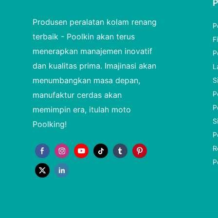
Produsen peralatan kolam renang
P
terbaik - Poolkin akan terus
F
menerapkan manajemen inovatif
P
dan kualitas prima. Imajinasi akan
L
menumbangkan masa depan,
S
P
manufaktur cerdas akan
P
memimpin era, itulah moto
S
Poolking!
P
R
P