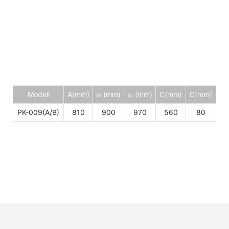
Modell
A(mm)
(mm)
(mm)
C(mm)
D(mm)
B1
B2
PK-009(A/B)
810
900
970
560
80