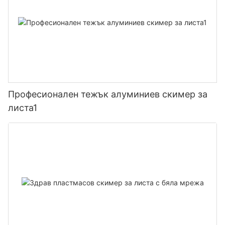
Професионален тежък алуминиев скимер за
листа1