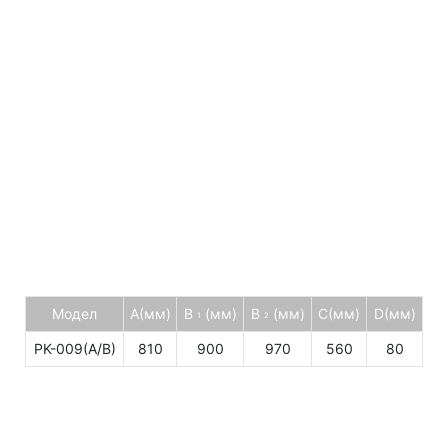
Модел
A(мм)
B
(мм)
B
(мм)
C(мм)
D(мм)
1
2
PK-009(A/B)
810
900
970
560
80