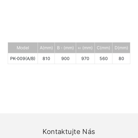
Model
A(mm)
B
(mm)
(mm)
C(mm)
D(mm)
1
B2
PK-009(A/B)
810
900
970
560
80
Kontaktujte Nás