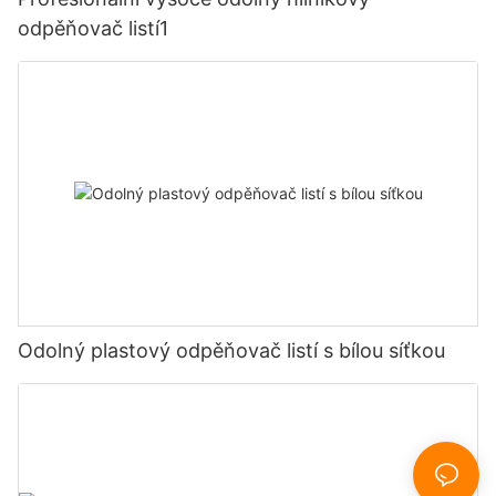
odpěňovač listí1
Odolný plastový odpěňovač listí s bílou síťkou