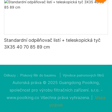
Standardní odpěňovač listí + teleskopická tyč
3X35 40 70 85 89 cm
|
Odkazy：
Pískový filtr do bazénu
Výrobce patronových filtrů
Autorská práva © 2025 Guangdong Poolking,
společnost pro výrobu filtračních zařízení. s.r.o. -
www.poolking.co
Všechna práva vyhrazena. |
Mapa
stránek