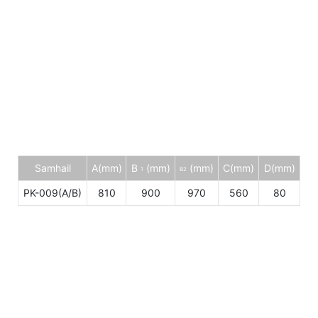
Samhail
A(mm)
B
(mm)
(mm)
C(mm)
D(mm)
1
B2
PK-009(A/B)
810
900
970
560
80