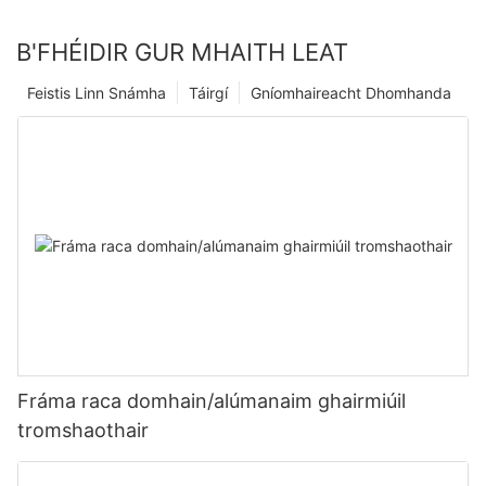
B'FHÉIDIR GUR MHAITH LEAT
Feistis Linn Snámha
Táirgí
Gníomhaireacht Dhomhanda
Fráma raca domhain/alúmanaim ghairmiúil
tromshaothair