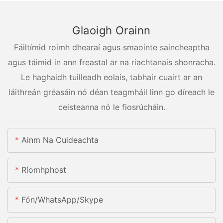
Glaoigh Orainn
Fáiltímid roimh dhearaí agus smaointe saincheaptha
agus táimid in ann freastal ar na riachtanais shonracha.
Le haghaidh tuilleadh eolais, tabhair cuairt ar an
láithreán gréasáin nó déan teagmháil linn go díreach le
ceisteanna nó le fiosrúcháin.
Ainm Na Cuideachta
Ríomhphost
Fón/whatsApp/skype