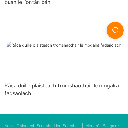
buan le líontán bán
Ráca duille plaisteach tromshaothair le mogalra
fadsaolach
|
Naisc:
Gaineamh Scagaire Linn Snámha
Monaróir Scagaire