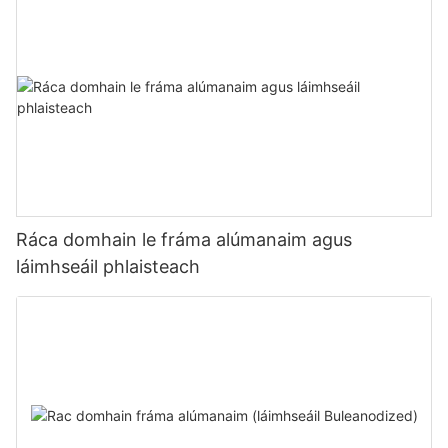
Ráca domhain le fráma alúmanaim agus
láimhseáil phlaisteach