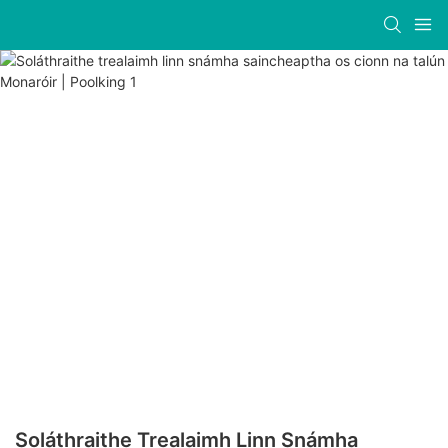
Soláthraithe Trealaimh Linn Snámha