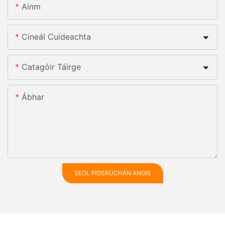
Ainm
Cineál Cuideachta
Catagóir Táirge
Ábhar
SEOL FIOSRÚCHÁN ANOIS