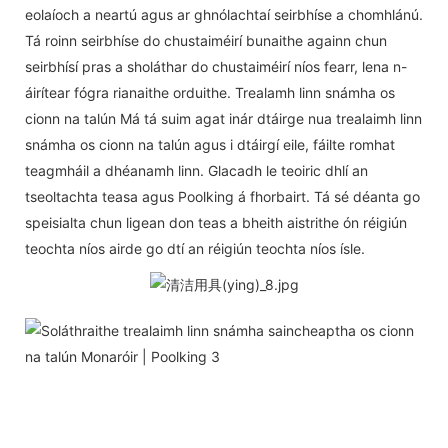
eolaíoch a neartú agus ar ghnólachtaí seirbhíse a chomhlánú.
Tá roinn seirbhíse do chustaiméirí bunaithe againn chun
seirbhísí pras a sholáthar do chustaiméirí níos fearr, lena n-
áirítear fógra rianaithe orduithe. Trealamh linn snámha os
cionn na talún Má tá suim agat inár dtáirge nua trealaimh linn
snámha os cionn na talún agus i dtáirgí eile, fáilte romhat
teagmháil a dhéanamh linn. Glacadh le teoiric dhlí an
tseoltachta teasa agus Poolking á fhorbairt. Tá sé déanta go
speisialta chun ligean don teas a bheith aistrithe ón réigiún
teochta níos airde go dtí an réigiún teochta níos ísle.