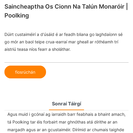
Saincheaptha Os Cionn Na Talún Monaróir |
Poolking
Dúirt custaiméirí a d'úsáid é ar feadh bliana go laghdaíonn sé
go mór an baol teipe crua-earraí mar gheall ar róthéamh trí
aistriú teasa níos fearr a sholáthar.
fiosrúchán
Sonraí Táirgí
Agus muid i gcónaí ag iarraidh barr feabhais a bhaint amach,
tá Poolking tar éis forbairt mar ghnóthas atá dírithe ar an
margadh agus ar an gcustaiméir. Dírímid ar chumais taighde