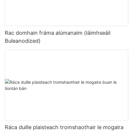
Rac domhain fráma alúmanaim (láimhseáil
Buleanodized)
Ráca duille plaisteach tromshaothair le mogalra