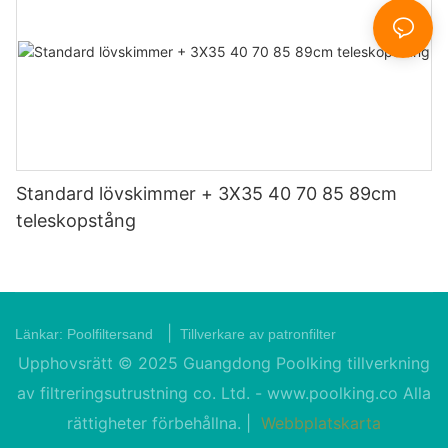
Standard lövskimmer + 3X35 40 70 85 89cm
teleskopstång
|
Länkar:
Poolfiltersand
Tillverkare av patronfilter
Upphovsrätt © 2025 Guangdong Poolking tillverkning
av filtreringsutrustning co. Ltd. -
www.poolking.co
Alla
rättigheter förbehållna. |
Webbplatskarta