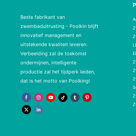
Beste fabrikant van
A
zwembaduitrusting - Poolkin blijft
Z
innovatief management en
Z
uitstekende kwaliteit leveren.
L
Verbeelding zal de toekomst
E
Z
ondermijnen, intelligente
Z
productie zal het tijdperk leiden,
Z
dat is het motto van Poolking!
S
Z
Z