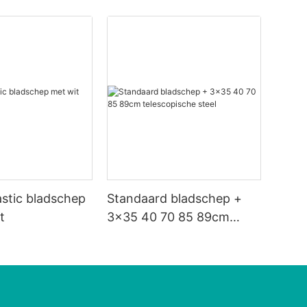
astic bladschep
Standaard bladschep +
t
3x35 40 70 85 89cm
telescopische steel