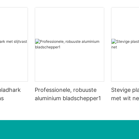
 bladhark
Professionele, robuuste
Stevige pl
as
aluminium bladschepper1
met wit ne