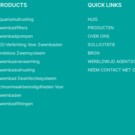
PRODUCTS
QUICK LINKS
quariumuitrusting
HUIS
wembadfilters
PRODUCTEN
wembadpompen
OVER ONS
ED-Verlichting Voor Zwembaden
SOLLICITATIE
indeloos Zwemsysteem
BRON
wembadverwarming
WERELDWIJD AGENTS
wembaduitrusting
NEEM CONTACT MET 
wembad Desinfectiesysteem
choonmaakbenodigdheden Voor
wembaden
wembadfittingen