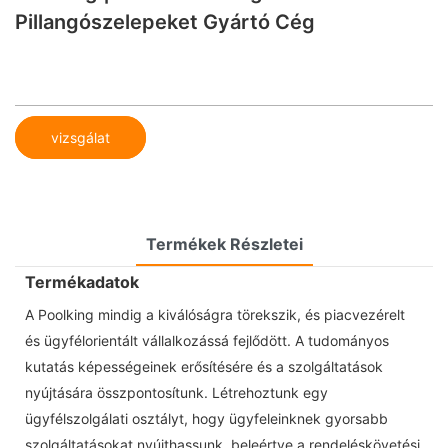
Pillangószelepeket Gyártó Cég
vizsgálat
Termékek Részletei
Termékadatok
A Poolking mindig a kiválóságra törekszik, és piacvezérelt
és ügyfélorientált vállalkozássá fejlődött. A tudományos
kutatás képességeinek erősítésére és a szolgáltatások
nyújtására összpontosítunk. Létrehoztunk egy
ügyfélszolgálati osztályt, hogy ügyfeleinknek gyorsabb
szolgáltatásokat nyújthassunk, beleértve a rendeléskövetési