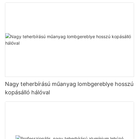
Nagy teherbírású műanyag lombgereblye hosszú
kopásálló hálóval