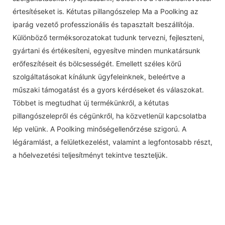
értesítéseket is. Kétutas pillangószelep Ma a Poolking az
iparág vezető professzionális és tapasztalt beszállítója.
Különböző terméksorozatokat tudunk tervezni, fejleszteni,
gyártani és értékesíteni, egyesítve minden munkatársunk
erőfeszítéseit és bölcsességét. Emellett széles körű
szolgáltatásokat kínálunk ügyfeleinknek, beleértve a
műszaki támogatást és a gyors kérdéseket és válaszokat.
Többet is megtudhat új termékünkről, a kétutas
pillangószelepről és cégünkről, ha közvetlenül kapcsolatba
lép velünk. A Poolking minőségellenőrzése szigorú. A
légáramlást, a felületkezelést, valamint a legfontosabb részt,
a hőelvezetési teljesítményt tekintve teszteljük.