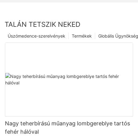
TALÁN TETSZIK NEKED
Úszómedence-szerelvények
Termékek
Globális Ügynöksé
Nagy teherbírású műanyag lombgereblye tartós
fehér hálóval