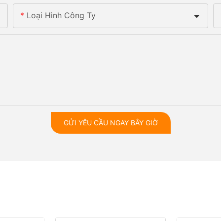
Loại Hình Công Ty
GỬI YÊU CẦU NGAY BÂY GIỜ