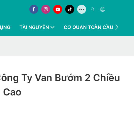
DỤNG
TÀI NGUYÊN
CƠ QUAN TOÀN CẦU
LIÊN
 Công Ty Van Bướm 2 Chiều
 Cao