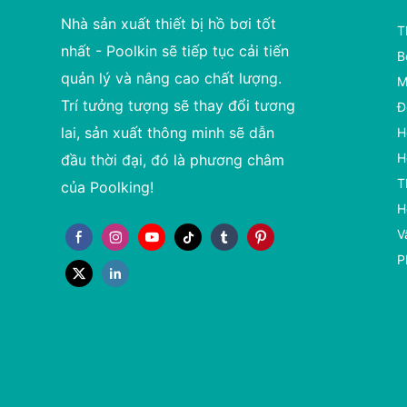
Nhà sản xuất thiết bị hồ bơi tốt
T
nhất - Poolkin sẽ tiếp tục cải tiến
B
quản lý và nâng cao chất lượng.
M
Trí tưởng tượng sẽ thay đổi tương
Đ
lai, sản xuất thông minh sẽ dẫn
H
H
đầu thời đại, đó là phương châm
T
của Poolking!
H
V
P