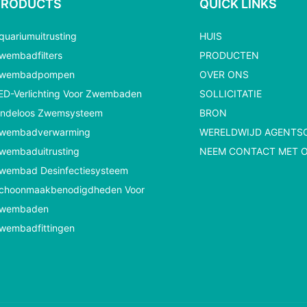
PRODUCTS
QUICK LINKS
quariumuitrusting
HUIS
wembadfilters
PRODUCTEN
wembadpompen
OVER ONS
ED-Verlichting Voor Zwembaden
SOLLICITATIE
indeloos Zwemsysteem
BRON
wembadverwarming
WERELDWIJD AGENTS
wembaduitrusting
NEEM CONTACT MET 
wembad Desinfectiesysteem
choonmaakbenodigdheden Voor
wembaden
wembadfittingen