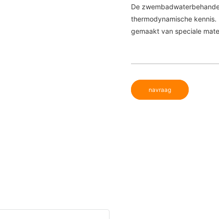
De zwembadwaterbehandelin
thermodynamische kennis. D
gemaakt van speciale materi
navraag