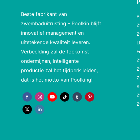
Beste fabrikant van
A
zwembaduitrusting - Poolkin blijft
Z
innovatief management en
Z
uitstekende kwaliteit leveren.
L
Verbeelding zal de toekomst
E
Z
ondermijnen, intelligente
Z
productie zal het tijdperk leiden,
Z
dat is het motto van Poolking!
S
Z
Z