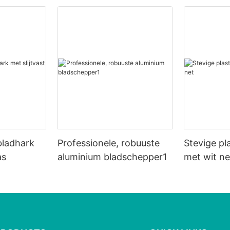
 bladhark
Professionele, robuuste
Stevige pl
as
aluminium bladschepper1
met wit ne