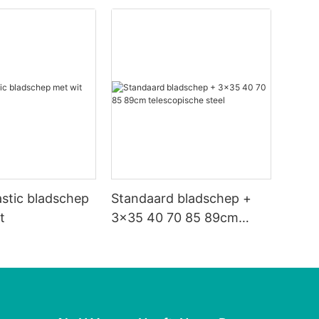
astic bladschep
Standaard bladschep +
t
3x35 40 70 85 89cm
telescopische steel