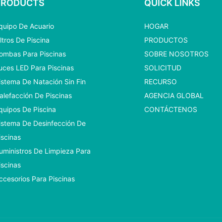
PRODUCTS
QUICK LINKS
quipo De Acuario
HOGAR
iltros De Piscina
PRODUCTOS
ombas Para Piscinas
SOBRE NOSOTROS
uces LED Para Piscinas
SOLICITUD
istema De Natación Sin Fin
RECURSO
alefacción De Piscinas
AGENCIA GLOBAL
quipos De Piscina
CONTÁCTENOS
istema De Desinfección De
iscinas
uministros De Limpieza Para
iscinas
ccesorios Para Piscinas