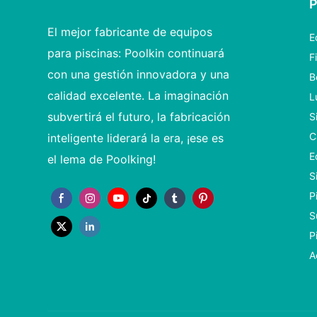
El mejor fabricante de equipos
E
para piscinas: Poolkin continuará
F
con una gestión innovadora y una
B
calidad excelente. La imaginación
L
subvertirá el futuro, la fabricación
S
C
inteligente liderará la era, ¡ese es
E
el lema de Poolking!
S
P
S
P
A