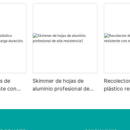
as de
Skimmer de hojas de
Recolector
nte con
aluminio profesional de
plástico r
uración.
alta resistencia1
rejilla blan