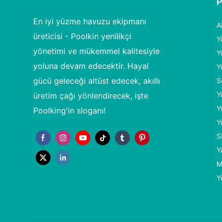
En iyi yüzme havuzu ekipmanı
A
üreticisi - Poolkin yenilikçi
Y
yönetimi ve mükemmel kalitesiyle
Y
yoluna devam edecektir. Hayal
Y
gücü geleceği altüst edecek, akıllı
S
Y
üretim çağı yönlendirecek, işte
Y
Poolking'in sloganı!
Y
S
Y
M
Y