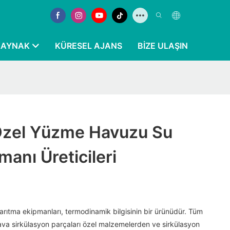
KAYNAK
KÜRESEL AJANS
BIZE ULAŞIN
 Özel Yüzme Havuzu Su
manı Üreticileri
rıtma ekipmanları, termodinamik bilgisinin bir ürünüdür. Tüm
hava sirkülasyon parçaları özel malzemelerden ve sirkülasyon