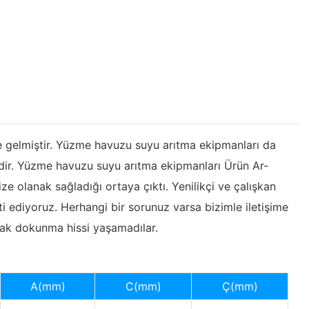
ine gelmiştir. Yüzme havuzu suyu arıtma ekipmanları da
tedir. Yüzme havuzu suyu arıtma ekipmanları Ürün Ar-
e olanak sağladığı ortaya çıktı. Yenilikçi ve çalışkan
i ediyoruz. Herhangi bir sorunuz varsa bizimle iletişime
cak dokunma hissi yaşamadılar.
A(mm)
C(mm)
Ç(mm)