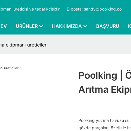
ipmanı üreticisi ve tedarikçisidir
​​​​​​​
E-posta: sandy@poolking.co
EV
ÜRÜNLER
HAKKIMIZDA
BAŞVURU
a ekipmanı üreticileri
Poolking |
Arıtma Ekip
Poolking yüzme havuzu su a
gövde parçaları, özellikle 