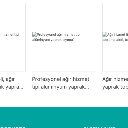
i, ağır
Profesyonel ağır hizmet
Ağır hizmet
tik yaprak
tipi alüminyum yaprak
yaprak top
sıyırıcı1
beyaz ağlı.