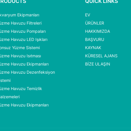
PRODUCTS
QUICK LINKS
kvaryum Ekipmanları
EV
üzme Havuzu Filtreleri
ÜRÜNLER
üzme Havuzu Pompaları
HAKKIMIZDA
üzme Havuzu LED Işıkları
BAŞVURU
onsuz Yüzme Sistemi
KAYNAK
üzme Havuzu Isıtması
KÜRESEL AJANS
üzme Havuzu Ekipmanları
BIZE ULAŞIN
üzme Havuzu Dezenfeksiyon
istemi
üzme Havuzu Temizlik
alzemeleri
üzme Havuzu Ekipmanları