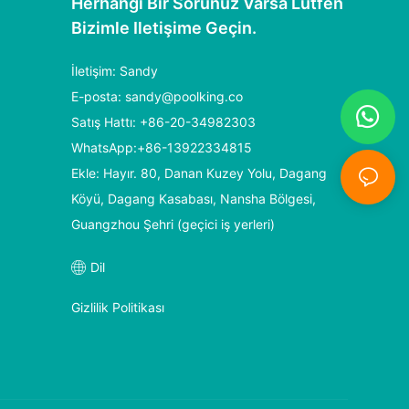
Herhangi Bir Sorunuz Varsa Lütfen
Bizimle Iletişime Geçin.
İletişim: Sandy
E-posta:
sandy@poolking.co
Satış Hattı: +86-20-34982303
WhatsApp:+86-13922334815
Ekle: Hayır. 80, Danan Kuzey Yolu, Dagang
Köyü, Dagang Kasabası, Nansha Bölgesi,
Guangzhou Şehri (geçici iş yerleri)
Dil
Gizlilik Politikası