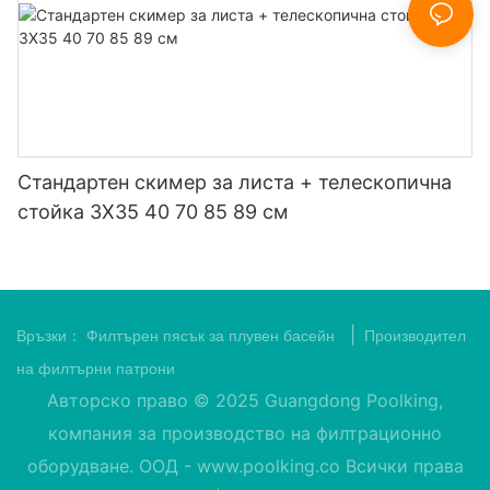
Стандартен скимер за листа + телескопична
стойка 3X35 40 70 85 89 см
|
Връзки：
Филтърен пясък за плувен басейн
Производител
на филтърни патрони
Авторско право © 2025 Guangdong Poolking,
компания за производство на филтрационно
оборудване. ООД -
www.poolking.co
Всички права