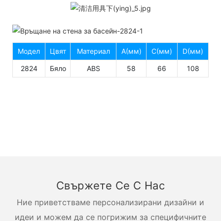
Модел
Цвят
Материал
A(мм)
C(мм)
D(мм)
2824
Бяло
ABS
58
66
108
Свържете Се С Нас
Ние приветстваме персонализирани дизайни и
идеи и можем да се погрижим за специфичните