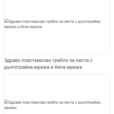
Здраво пластмасово гребло за листа с
дълготрайна мрежа и бяла мрежа