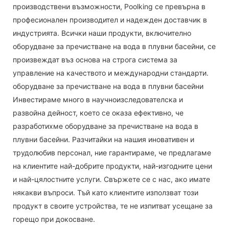
производствени възможности, Poolking се превърна в
професионален производител и надежден доставчик в
индустрията. Всички наши продукти, включително
оборудване за пречистване на вода в плувни басейни, се
произвеждат въз основа на строга система за
управление на качеството и международни стандарти.
оборудване за пречистване на вода в плувни басейни
Инвестираме много в научноизследователска и
развойна дейност, което се оказа ефективно, че
разработихме оборудване за пречистване на вода в
плувни басейни. Разчитайки на нашия иновативен и
трудолюбив персонал, ние гарантираме, че предлагаме
на клиентите най-добрите продукти, най-изгодните цени
и най-цялостните услуги. Свържете се с нас, ако имате
някакви въпроси. Тъй като клиентите използват този
продукт в своите устройства, те не изпитват усещане за
горещо при докосване.