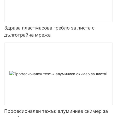
Здрава пластмасова гребло за листа с
дълготрайна мрежа
Професионален тежък алуминиев скимер за