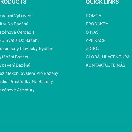
PRODUCTS
QUICK LINKS
kvarijní Vybavení
DOMOV
iltry Do Bazénů
PRODUKTY
azénová Čerpadla
O NÁS
ED Světla Do Bazénu
APLIKACE
ekonečný Plavecký Systém
ZDROJ
ytápění Bazénu
GLOBÁLNÍ AGENTURA
ybavení Bazénů
KONTAKTUJTE NÁS
ezinfekční Systém Pro Bazény
isticí Prostředky Na Bazény
azénové Armatury