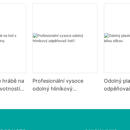
é hrábě na
Profesionální vysoce
Odolný pl
ivotností
odolný hliníkový
odpěňovač l
odpěňovač listí1
síťkou