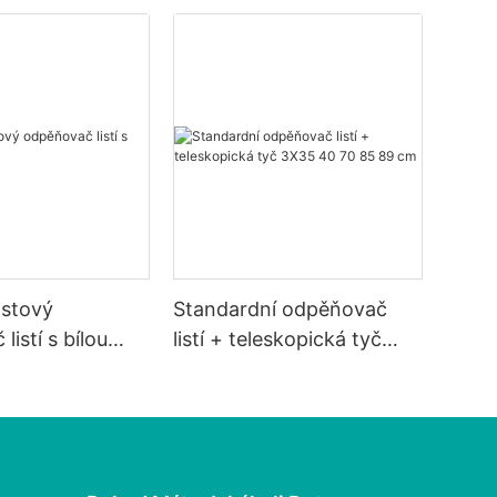
astový
Standardní odpěňovač
istí s bílou
listí + teleskopická tyč
3X35 40 70 85 89 cm