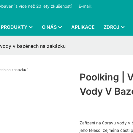
ybavení s více než 20 lety zkušeností
​​​​​​​
E-mail:
PRODUKTY
O NÁS
APLIKACE
ZDROJ
u vody v bazénech na zakázku
Poolking | 
Vody V Baz
Zařízení na úpravu vody v 
jeho těleso, zejména části 