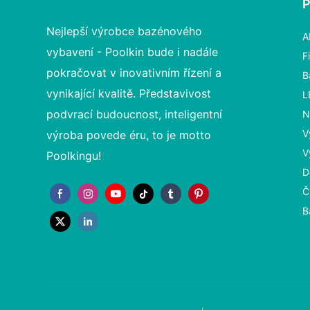
Nejlepší výrobce bazénového
A
vybavení - Poolkin bude i nadále
F
pokračovat v inovativním řízení a
B
vynikající kvalitě. Představivost
L
podvrací budoucnost, inteligentní
N
V
výroba povede éru, to je motto
V
Poolkingu!
D
Č
B