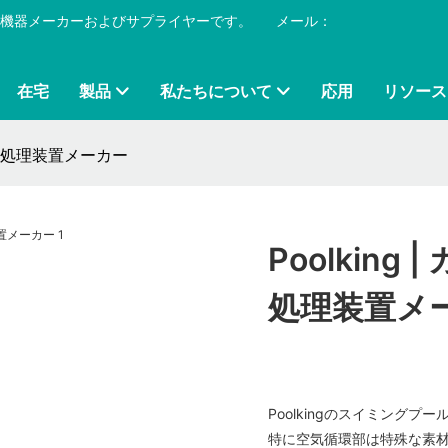
プール機器メーカーおよびサプライヤーです。
​​​​​​​
メール：
在宅
製品
私たちについて
応用
リソース
ル水処理装置メーカー
Poolkin
処理装置メ
Poolkingのスイミング
特に空気循環部は特殊な素