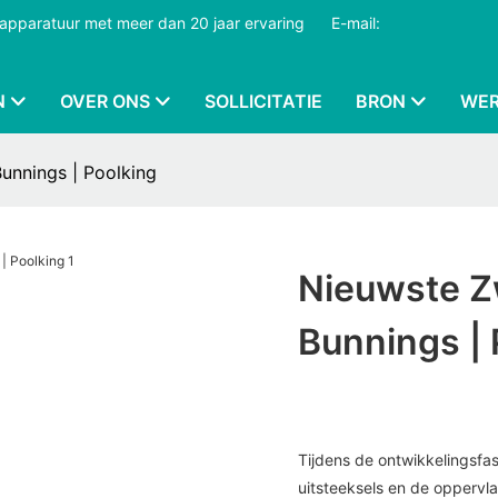
dapparatuur met meer dan 20 jaar ervaring
​​​​​​​
E-mail:
N
OVER ONS
SOLLICITATIE
BRON
WER
unnings | Poolking
Nieuwste Z
Bunnings | 
Tijdens de ontwikkelingsfas
uitsteeksels en de opperv