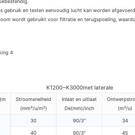
siebestendig.
ens gebruik en testen eenvoudig lucht kan worden afgevoerd
oom wordt gebruikt voor filtratie en terugspoeling, waard
K1200~K3000met laterale
 (m
Stroomsnelheid
Inlaat en uitlaat
Ontwerpstr
(mm³/u/m²)
De(mm)/inch
(m³/u)
30
90/3"
34
40
90/3"
45