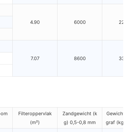
4.90
6000
2200
7.07
8600
3300
oom
Filteroppervlak
Zandgewicht (k
Gewicht va
(m²)
g) 0,5-0,8 mm
graf (kg) 1