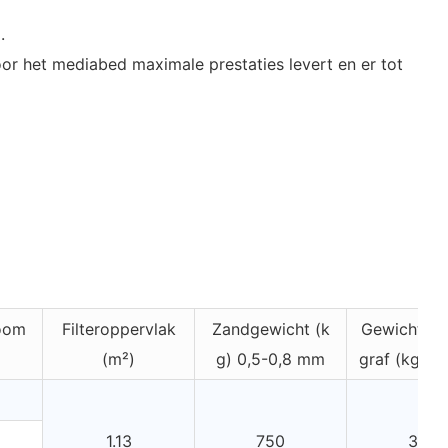
.
oor het mediabed maximale prestaties levert en er tot
oom
Filteroppervlak
Zandgewicht (k
Gewicht va
(m²)
g) 0,5-0,8 mm
graf (kg) 1
1.13
750
300