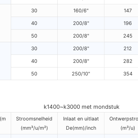
30
160/6"
147
40
200/8"
196
50
200/8"
245
30
200/8"
212
40
200/8"
282
50
250/10"
354
k1400~k3000 met mondstuk
 (m
Stroomsnelheid
Inlaat en uitlaat
Ontwerpstr
(mm³/u/m²)
De(mm)/inch
(m³/u)