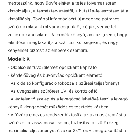
megteszünk, hogy ügyfeleinket a teljes folyamat során
kiszolgáljuk, a terméktervezéstől, a kutatás-fejlesztésen át a
kiszállításig. További információért új medence patronos
szűrőburkolatainkról vagy cégünkről, kérjük, vegye fel
velünk a kapcsolatot. A termék könnyű, ami azt jelenti, hogy
jelentősen megtakarítja a szállítási költségeket, és nagy
kényelmet biztosít az emberek számára.
Modell: K
- Oldalsó és fúvókalemez opcióként kapható.
- Kémlelőüveg és búvónyílás opcióként elérhető.
- Az oldalsó konfiguráció fokozza a szűrési teljesítményt.
- Az üvegszálas szűrőtest UV- és korrózióálló.
- A légtelenítő szelep és a levegőcső lehetővé teszi a levegő
könnyű kiengedését működés és tesztelés közben.
- A fúvókalemezes rendszer biztosítja az azonos áramlást a
szűrés és a visszamosás során, biztosítva a szűrőközeg
maximális teljesítményét és akár 25%-os vízmegtakarítást a