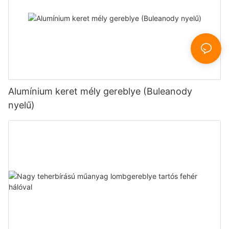
Alumínium keret mély gereblye (Buleanody
nyelű)