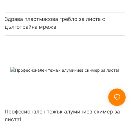
Здрава пластмасова гребло за листа с
дълготрайна мрежа
Професионален тежък алуминиев скимер за
листа1