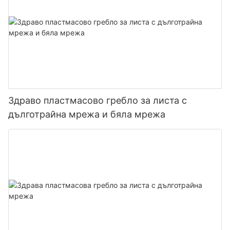
Здраво пластмасово гребло за листа с
дълготрайна мрежа и бяла мрежа