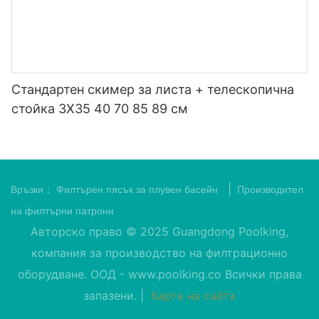
Стандартен скимер за листа + телескопична
стойка 3X35 40 70 85 89 см
|
Връзки：
Филтърен пясък за плувен басейн
Производител
на филтърни патрони
Авторско право © 2025 Guangdong Poolking,
компания за производство на филтрационно
оборудване. ООД -
www.poolking.co
Всички права
запазени. |
Карта на сайта