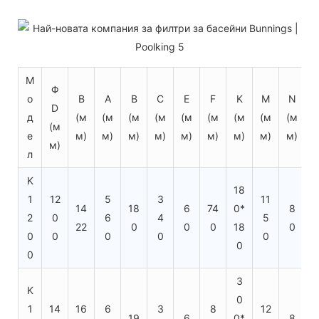
М
Φ
о
В
A
B
C
E
F
K
М
N
D
д
(м
(м
(м
(м
(м
(м
(м
(м
(м
(м
(
е
м)
м)
м)
м)
м)
м)
м)
м)
м)
м)
м
л
K
18
1
12
5
3
11
14
18
6
74
0*
8
1
2
0
6
4
5
22
0
0
0
18
0
1
0
0
0
0
0
0
0
3
K
0
1
14
16
6
3
8
12
1
19
6
0*
8