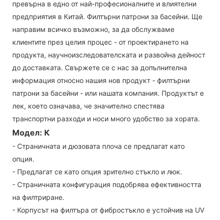
превърна в едно от най-професионалните и влиятелни
предприятия в Китай. Филтърни патрони за басейни. Ще
направим всичко възможно, за да обслужваме
клиентите през целия процес - от проектирането на
продукта, научноизследователската и развойна дейност
до доставката. Свържете се с нас за допълнителна
информация относно нашия нов продукт - филтърни
патрони за басейни - или нашата компания. Продуктът е
лек, което означава, че значително спестява
транспортни разходи и носи много удобство за хората.
Модел: К
- Страничната и дюзовата плоча се предлагат като
опция.
- Предлагат се като опция зрително стъкло и люк.
- Страничната конфигурация подобрява ефективността
на филтриране.
- Корпусът на филтъра от фибростъкло е устойчив на UV