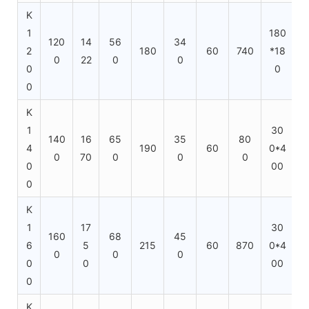
K
1
180
120
14
56
34
1
2
180
60
740
*18
0
22
0
0
0
0
0
K
1
30
140
16
65
35
80
1
4
190
60
0*4
0
70
0
0
0
0
00
0
K
1
17
30
160
68
45
1
6
5
215
60
870
0*4
0
0
0
0
0
00
0
K