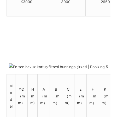
K3000
3000
2650
M
ΦD
H
A
B
C
E
F
K
o
（m
m
（m
（m
（m
（m
（m
（m
d
m）
m)
m）
m）
m）
m）
m）
m）
el