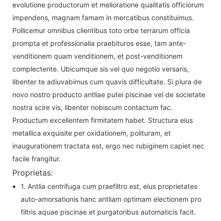
evolutione productorum et melioratione qualitatis officiorum
impendens, magnam famam in mercatibus constituimus.
Pollicemur omnibus clientibus toto orbe terrarum officia
prompta et professionalia praebituros esse, tam ante-
venditionem quam venditionem, et post-venditionem
complectente. Ubicumque sis vel quo negotio versaris,
libenter te adiuvabimus cum quavis difficultate. Si plura de
novo nostro producto antliae putei piscinae vel de societate
nostra scire vis, libenter nobiscum contactum fac.
Productum excellentem firmitatem habet. Structura eius
metallica exquisite per oxidationem, polituram, et
inaugurationem tractata est, ergo nec rubiginem capiet nec
facile frangitur.
Proprietas:
1. Antlia centrifuga cum praefiltro est, eius proprietates
auto-amorsationis hanc antliam optimam electionem pro
filtris aquae piscinae et purgatoribus automaticis facit.