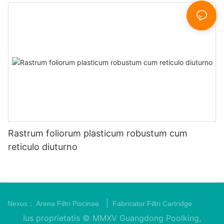
Rastrum foliorum plasticum robustum cum
reticulo diuturno
|
Nexus：
Arena Filtri Piscinae
Fabricator Filtri Cartridge
Ius proprietatis © MMXV Guangdong Poolking,