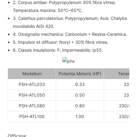
2. Corpus antliae: Polypropylenum 30% fibra vitrea;
Temperatura maxima: 50°C~65°C.
3. Calathus percolatorius: Polypropylenum; Axis: Chalybs
inoxidabilis AISI 420.
4. Obsignatio mechanica: Carbonium + Resina-Ceramica.
5. Impulsor et diffusor: Noryl + 30% fibra vitrea.
6. Classis insulationis: F; Impermeabilis: Ip55.
Modellum
Potentia Motoris (HP)
Tensio (V
PSH-ATL033
0.33
230
PSH-ATL050
0.50
230
PSH-ATL080
0.80
230/400
PSH-ATL100
1.00
230/400
Officina: