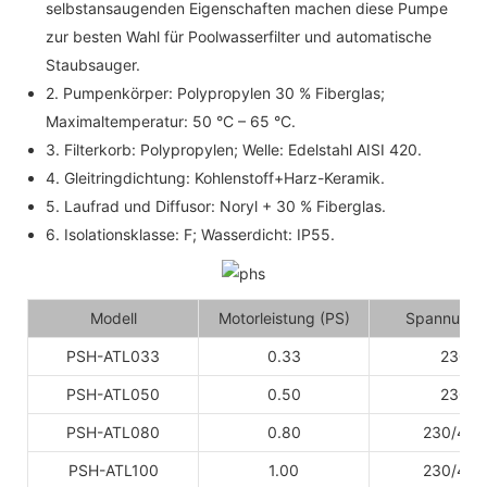
selbstansaugenden Eigenschaften machen diese Pumpe
zur besten Wahl für Poolwasserfilter und automatische
Staubsauger.
2. Pumpenkörper: Polypropylen 30 % Fiberglas;
Maximaltemperatur: 50 °C – 65 °C.
3. Filterkorb: Polypropylen; Welle: Edelstahl AISI 420.
4. Gleitringdichtung: Kohlenstoff+Harz-Keramik.
5. Laufrad und Diffusor: Noryl + 30 % Fiberglas.
6. Isolationsklasse: F; Wasserdicht: IP55.
Modell
Motorleistung (PS)
Spannung (
PSH-ATL033
0.33
230
PSH-ATL050
0.50
230
PSH-ATL080
0.80
230/400
PSH-ATL100
1.00
230/400