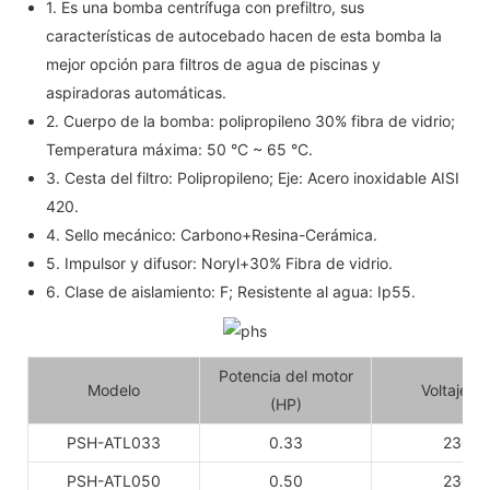
1. Es una bomba centrífuga con prefiltro, sus
características de autocebado hacen de esta bomba la
mejor opción para filtros de agua de piscinas y
aspiradoras automáticas.
2. Cuerpo de la bomba: polipropileno 30% fibra de vidrio;
Temperatura máxima: 50 °C ~ 65 °C.
3. Cesta del filtro: Polipropileno; Eje: Acero inoxidable AISI
420.
4. Sello mecánico: Carbono+Resina-Cerámica.
5. Impulsor y difusor: Noryl+30% Fibra de vidrio.
6. Clase de aislamiento: F; Resistente al agua: Ip55.
Potencia del motor
Modelo
Voltaje (V
(HP)
PSH-ATL033
0.33
230
PSH-ATL050
0.50
230