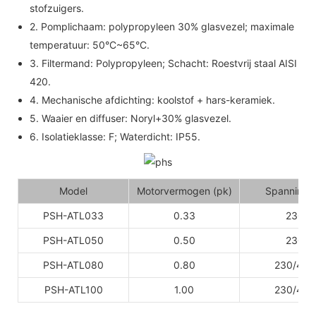
stofzuigers.
2. Pomplichaam: polypropyleen 30% glasvezel; maximale
temperatuur: 50°C~65°C.
3. Filtermand: Polypropyleen; Schacht: Roestvrij staal AISI
420.
4. Mechanische afdichting: koolstof + hars-keramiek.
5. Waaier en diffuser: Noryl+30% glasvezel.
6. Isolatieklasse: F; Waterdicht: IP55.
Model
Motorvermogen (pk)
Spanning (
PSH-ATL033
0.33
230
PSH-ATL050
0.50
230
PSH-ATL080
0.80
230/400
PSH-ATL100
1.00
230/400