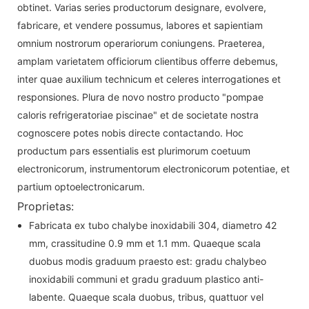
obtinet. Varias series productorum designare, evolvere,
fabricare, et vendere possumus, labores et sapientiam
omnium nostrorum operariorum coniungens. Praeterea,
amplam varietatem officiorum clientibus offerre debemus,
inter quae auxilium technicum et celeres interrogationes et
responsiones. Plura de novo nostro producto "pompae
caloris refrigeratoriae piscinae" et de societate nostra
cognoscere potes nobis directe contactando. Hoc
productum pars essentialis est plurimorum coetuum
electronicorum, instrumentorum electronicorum potentiae, et
partium optoelectronicarum.
Proprietas:
Fabricata ex tubo chalybe inoxidabili 304, diametro 42
mm, crassitudine 0.9 mm et 1.1 mm. Quaeque scala
duobus modis graduum praesto est: gradu chalybeo
inoxidabili communi et gradu graduum plastico anti-
labente. Quaeque scala duobus, tribus, quattuor vel