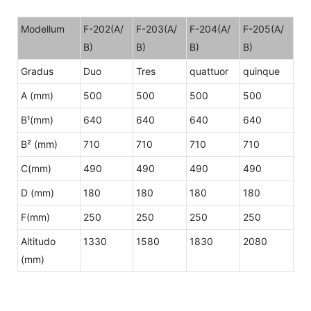
Modellum
F-202(A/
F-203(A/
F-204(A/
F-205(A/
B)
B)
B)
B)
Gradus
Duo
Tres
quattuor
quinque
A (mm)
500
500
500
500
B¹(mm)
640
640
640
640
B² (mm)
710
710
710
710
C(mm)
490
490
490
490
D (mm)
180
180
180
180
F(mm)
250
250
250
250
Altitudo
1330
1580
1830
2080
(mm)