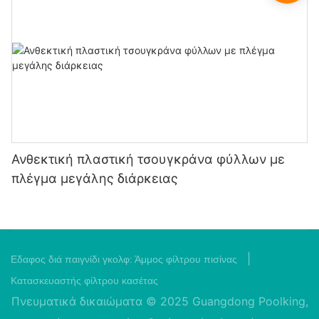
Ανθεκτική πλαστική τσουγκράνα φύλλων με
πλέγμα μεγάλης διάρκειας
|
Εδαφος διά παιγνίδι γκολφ:
Άμμος φίλτρου πισίνας
Κατασκευαστής φίλτρου κασέτας
Πνευματικά δικαιώματα © 2025 Guangdong Poolking,