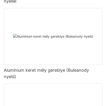
nyéllel
Alumínium keret mély gereblye (Buleanody
nyelű)