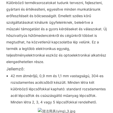
Különböző terméksorozatokat tudunk tervezni, fejleszteni,
gyártani és értékesíteni, egyesítve minden munkatársunk
erőfeszítéseit és bölcsességét. Emellett széles körű
szolgáltatásokat kínálunk ügyfeleinknek, beleértve a
műszaki támogatást és a gyors kérdéseket és válaszokat. Új
hőszivattyús hűtőmedencénkről és cégünkről többet is
megtudhat, ha közvetlenül kapcsolatba lép velünk. Ez a
termék a legtöbb elektronikus egység,
teljesítményelektronikai eszköz és optoelektronikai alkatrész
elengedhetetlen része.
Jellemző:
42 mm átmérőjű, 0,9 mm és 1,1 mm vastagságú, 304-es
rozsdamentes acélcsőből készült. Minden létra két
különböző lépcsőfokkal kapható: standard rozsdamentes
acél lépcsőfok és csúszásgátló műanyag lépcsőfok.
Minden létra 2, 3, 4 vagy 5 lépcsőfokkal rendelhető.