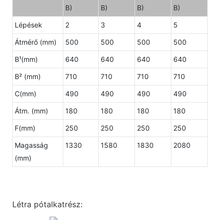
B)
B)
B)
B)
Lépések
2
3
4
5
Átmérő (mm)
500
500
500
500
B¹(mm)
640
640
640
640
B² (mm)
710
710
710
710
C(mm)
490
490
490
490
Átm. (mm)
180
180
180
180
F(mm)
250
250
250
250
Magasság
1330
1580
1830
2080
(mm)
Létra pótalkatrész: