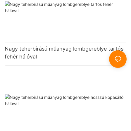
Nagy teherbírású műanyag lombgereblye tartós
fehér hálóval