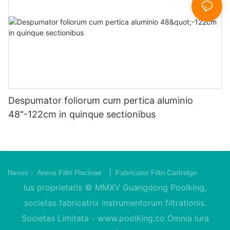
Despumator foliorum cum pertica aluminio
48"-122cm in quinque sectionibus
|
Nexus：
Arena Filtri Piscinae
Fabricator Filtri Cartridge
Ius proprietatis © MMXV Guangdong Poolking,
societas fabricatrix instrumentorum filtrationis.
Societas Limitata -
www.poolking.co
Omnia Iura