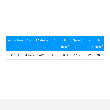
Modellum
Color
Materia
A
B
C(mm)
D
E
(mm)
(mm)
(mm)
(mm)
0031
Albus
ABS
158
101
115
82
88