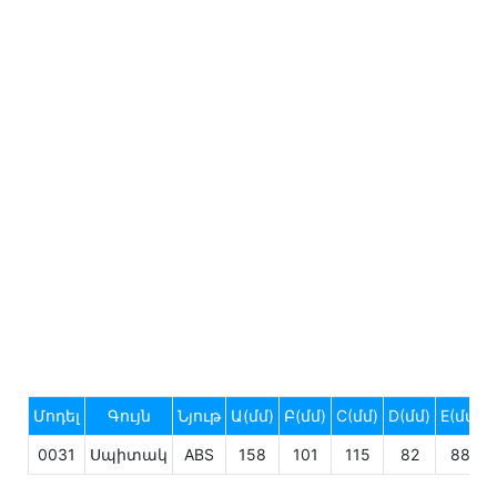
Մոդել
Գույն
Նյութ
Ա(մմ)
Բ(մմ)
C(մմ)
D(մմ)
E(մմ)
0031
Սպիտակ
ABS
158
101
115
82
88