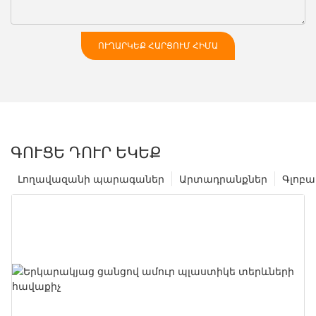
ՈՒՂԱՐԿԵՔ ՀԱՐՑՈՒՄ ՀԻՄԱ
ԳՈՒՑԵ ԴՈՒՐ ԵԿԵՔ
Լողավազանի պարագաներ
Արտադրանքներ
Գլոբա