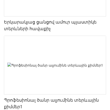
Երկարակյաց ցանցով ամուր պլաստիկե
տերևների հավաքիչ
Պրոֆեսիոնալ ծանր ալյումինե տերևային
քիմմեր1