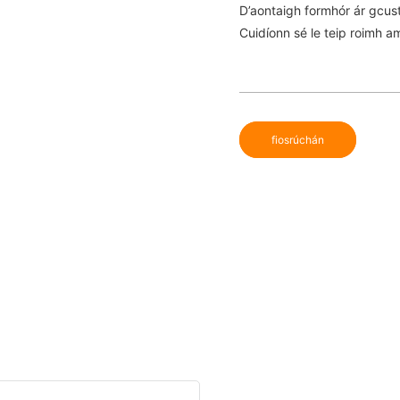
D’aontaigh formhór ár gcusta
Cuidíonn sé le teip roimh 
fiosrúchán