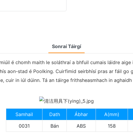
Sonraí Táirgí
miúil é chomh maith le soláthraí a bhfuil cumais láidre aige
hís aon-stad é Poolking. Cuirfimid seirbhísí pras ar fáil go
e, cuir in iúl dúinn. Tá an táirge frithsheasmhach in aghaid
Samhail
Dath
Ábhar
A(mm)
0031
Bán
ABS
158