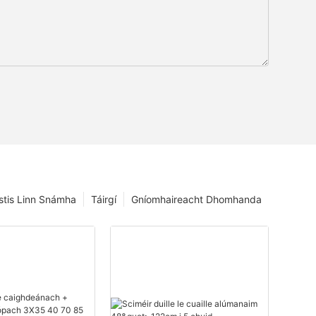
istis Linn Snámha
Táirgí
Gníomhaireacht Dhomhanda