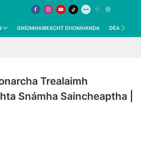
N
GNÍOMHAIREACHT DHOMHANDA
DÉAN TEAGM
onarcha Trealaimh
chta Snámha Saincheaptha |