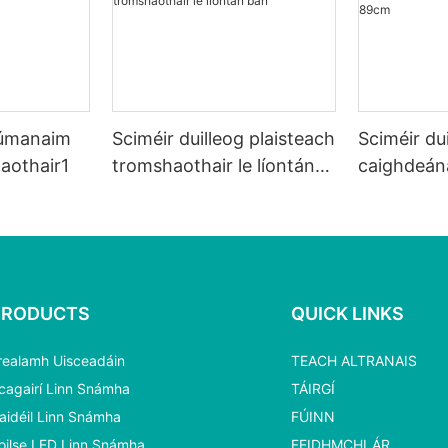
alúmanaim
Sciméir duilleog plaisteach
Sciméir dui
haothair1
tromshaothair le líontán
caighdeána
bán
teileascó
85 89cm
PRODUCTS
QUICK LINKS
realamh Uisceadáin
TEACH ALTRANAIS
cagairí Linn Snámha
TÁIRGÍ
aidéil Linn Snámha
FÚINN
oilse LED Linn Snámha
FEIDHMCHLÁR