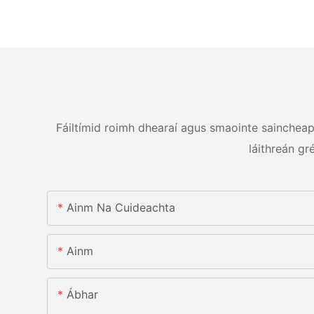
Fáiltímid roimh dhearaí agus smaointe saincheapth
láithreán gr
Ainm Na Cuideachta
Ainm
Ábhar