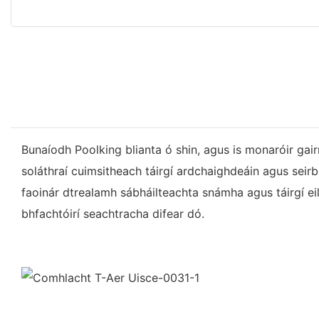
Bunaíodh Poolking blianta ó shin, agus is monaróir gair
soláthraí cuimsitheach táirgí ardchaighdeáin agus seirb
faoinár dtrealamh sábháilteachta snámha agus táirgí eil
bhfachtóirí seachtracha difear dó.