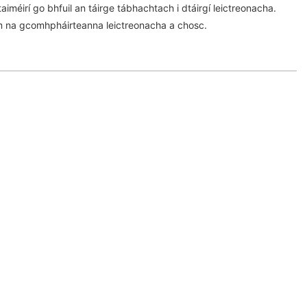
iméirí go bhfuil an táirge tábhachtach i dtáirgí leictreonacha.
am na gcomhpháirteanna leictreonacha a chosc.