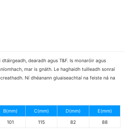
 i dtáirgeadh, dearadh agus T&F. Is monaróir agus
 gníomhach, mar is gnáth. Le haghaidh tuilleadh sonraí
h creathadh. Ní dhéanann gluaiseachtaí na feiste ná na
B(mm)
C(mm)
D(mm)
E(mm)
101
115
82
88