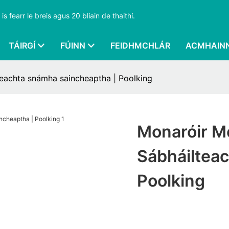
s fearr le breis agus 20 bliain de thaithí.
TÁIRGÍ
FÚINN
FEIDHMCHLÁR
ACMHAIN
teachta snámha saincheaptha | Poolking
Monaróir M
Sábháiltea
Poolking