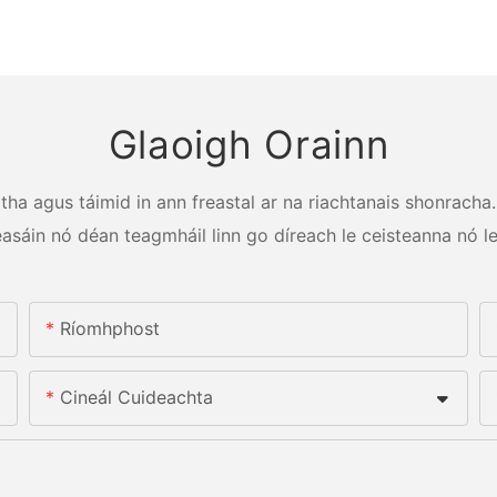
Glaoigh Orainn
a agus táimid in ann freastal ar na riachtanais shonracha. 
éasáin nó déan teagmháil linn go díreach le ceisteanna nó le
Ríomhphost
Cineál Cuideachta