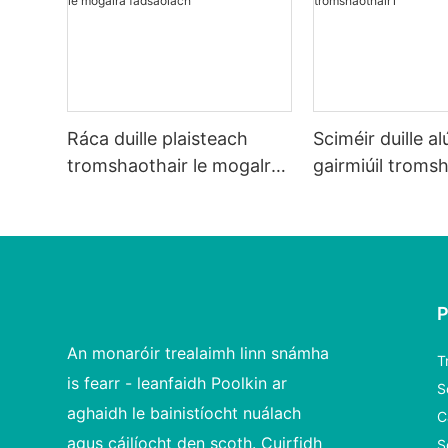
Ráca duille plaisteach
Sciméir duille 
tromshaothair le mogalra
gairmiúil troms
fadsaolach
An monaróir trealaimh linn snámha
T
is fearr - leanfaidh Poolkin ar
S
aghaidh le bainistíocht nuálach
C
agus cáilíocht den scoth. Cuirfidh
S