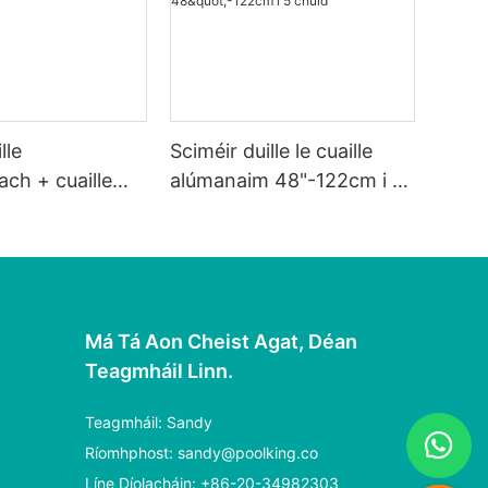
lle
Sciméir duille le cuaille
ch + cuaille
alúmanaim 48"-122cm i 5
pach 3X35 40 70
chuid
Má Tá Aon Cheist Agat, Déan
Teagmháil Linn.
Teagmháil: Sandy
Ríomhphost:
sandy@poolking.co
Líne Díolacháin: +86-20-34982303