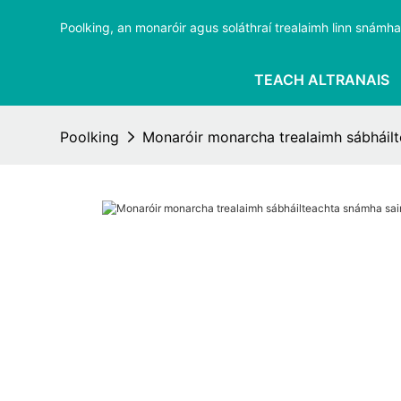
Poolking, an monaróir agus soláthraí trealaimh linn snámha i
TEACH ALTRANAIS
Poolking
Monaróir monarcha trealaimh sábháil