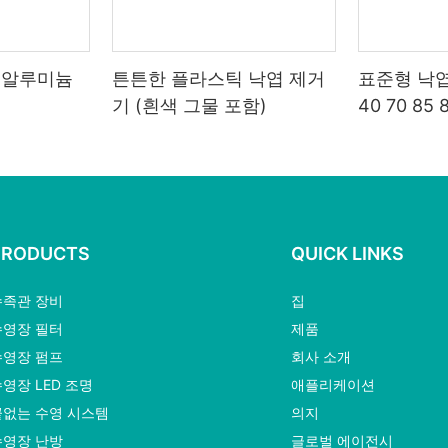
 알루미늄
튼튼한 플라스틱 낙엽 제거
표준형 낙엽
기 (흰색 그물 포함)
40 70 8
폴
PRODUCTS
QUICK LINKS
수족관 장비
집
수영장 필터
제품
수영장 펌프
회사 소개
영장 LED 조명
애플리케이션
끝없는 수영 시스템
의지
수영장 난방
글로벌 에이전시