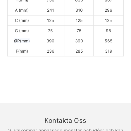
A (mm)
241
310
296
C (mm)
125
125
125
G (mm)
75
75
95
ØP(mm)
390
390
565
F(mm)
236
285
319
Kontakta Oss
Vi välkomnar anpassade mönster och idéer och kan