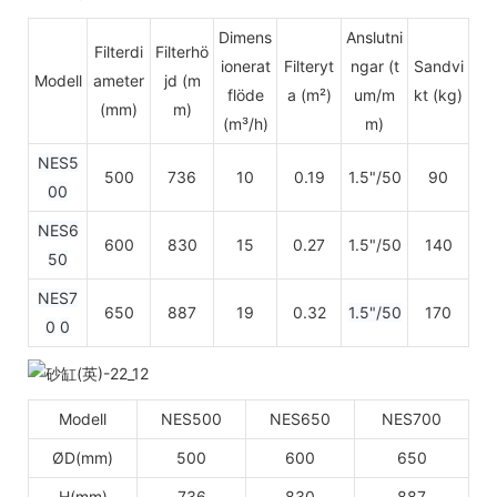
Dimens
Anslutni
Filterdi
Filterhö
ionerat
Filteryt
ngar (t
Sandvi
Modell
ameter
jd (m
flöde
a (m²)
um/m
kt (kg)
(mm)
m)
(m³/h)
m)
NES5
500
736
10
0.19
1.5"/50
90
00
NES6
600
830
15
0.27
1.5"/50
140
50
NES7
650
887
19
0.32
1.5"/50
170
0
0
Modell
NES500
NES650
NES700
ØD(mm)
500
600
650
H(mm)
736
830
887