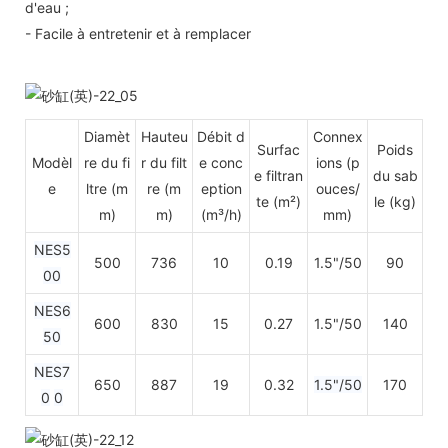
d'eau ;
- Facile à entretenir et à remplacer
Diamèt
Hauteu
Débit d
Connex
Surfac
Poids
Modèl
re du fi
r du filt
e conc
ions (p
e filtran
du sab
e
ltre (m
re (m
eption
ouces/
te (m²)
le (kg)
m)
m)
(m³/h)
mm)
NES5
500
736
10
0.19
1.5"/50
90
00
NES6
600
830
15
0.27
1.5"/50
140
50
NES7
650
887
19
0.32
1.5"/50
170
0
0