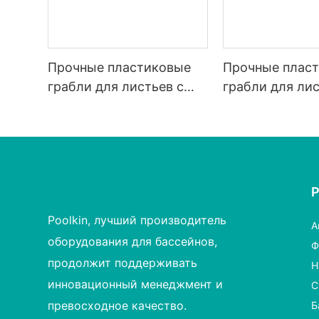
Прочные пластиковые
Прочные плас
грабли для листьев с
грабли для лис
износостойкой сеткой
износостойкой
белого цвета.
Poolkin, лучший производитель
А
оборудования для бассейнов,
Ф
продолжит поддерживать
Н
инновационный менеджмент и
С
превосходное качество.
Б