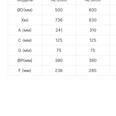
ØD(мм)
500
600
Хм)
736
830
А (мм)
241
310
С (мм)
125
125
G (мм)
75
75
ØP(мм)
390
390
F (мм)
236
285