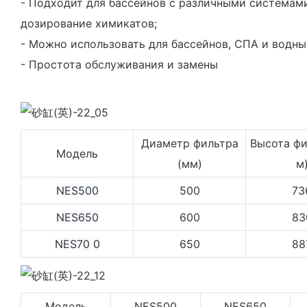
- Подходит для бассейнов с различными системами
дозирование химикатов;
- Можно использовать для бассейнов, СПА и водн
- Простота обслуживания и замены
Диаметр фильтра
Высота фи
Модель
(мм)
м
NES500
500
73
NES650
600
83
NES70
0
650
88
Модель
NES500
NES650