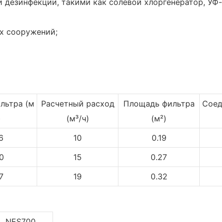
 дезинфекции, такими как солевой хлоргенератор, УФ
ых сооружений;
льтра (м
Расчетный расход
Площадь фильтра
Соед
)
(м³/ч)
(м²)
6
10
0.19
0
15
0.27
7
19
0.32
NES700