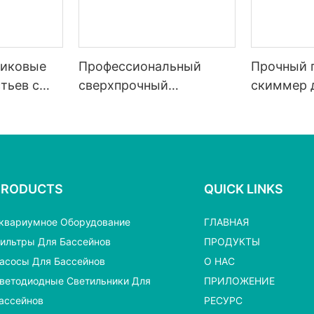
тиковые
Профессиональный
Прочный 
тьев с
сверхпрочный
скиммер д
 сеткой.
алюминиевый скиммер
белой сет
для листьев1
PRODUCTS
QUICK LINKS
квариумное Оборудование
ГЛАВНАЯ
ильтры Для Бассейнов
ПРОДУКТЫ
асосы Для Бассейнов
О НАС
ветодиодные Светильники Для
ПРИЛОЖЕНИЕ
ассейнов
РЕСУРС