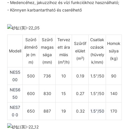
- Medencéhez, jakuzzihoz és vízi funkciókhoz használható;
- Könnyen karbantartható és cserélhető
Szűrő
Szűrő
Tervez
Csatlak
Szűrőf
Homok
átmérő
magas
ett ára
ozások
Modell
elület
súlya
je (m
sága
mlás
(hüvely
(m²)
(kg)
m)
(mm)
(m³/h)
k/mm)
NES5
500
736
10
0.19
1.5"/50
90
00
NES6
600
830
15
0.27
1.5"/50
140
50
NES7
650
887
19
0.32
1.5"/50
170
0
0