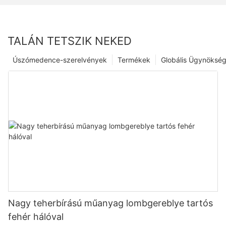
TALÁN TETSZIK NEKED
Úszómedence-szerelvények
Termékek
Globális Ügynöksé
Nagy teherbírású műanyag lombgereblye tartós
fehér hálóval