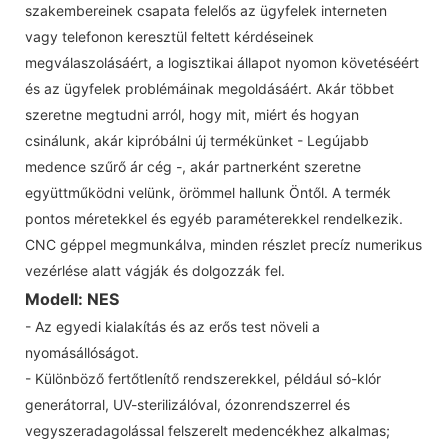
szakembereinek csapata felelős az ügyfelek interneten
vagy telefonon keresztül feltett kérdéseinek
megválaszolásáért, a logisztikai állapot nyomon követéséért
és az ügyfelek problémáinak megoldásáért. Akár többet
szeretne megtudni arról, hogy mit, miért és hogyan
csinálunk, akár kipróbálni új termékünket - Legújabb
medence szűrő ár cég -, akár partnerként szeretne
együttműködni velünk, örömmel hallunk Öntől. A termék
pontos méretekkel és egyéb paraméterekkel rendelkezik.
CNC géppel megmunkálva, minden részlet precíz numerikus
vezérlése alatt vágják és dolgozzák fel.
Modell: NES
- Az egyedi kialakítás és az erős test növeli a
nyomásállóságot.
- Különböző fertőtlenítő rendszerekkel, például só-klór
generátorral, UV-sterilizálóval, ózonrendszerrel és
vegyszeradagolással felszerelt medencékhez alkalmas;