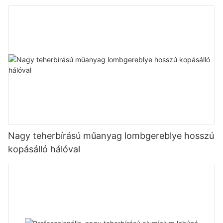
Nagy teherbírású műanyag lombgereblye hosszú
kopásálló hálóval