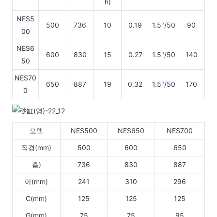
h)
NES5
500
736
10
0.19
1.5"/50
90
00
NES6
600
830
15
0.27
1.5"/50
140
50
NES70
650
887
19
0.32
1.5"/50
170
0
모델
NES500
NES650
NES700
직경(mm)
500
600
650
흠)
736
830
887
아(mm)
241
310
296
C(mm)
125
125
125
G(mm)
75
75
95