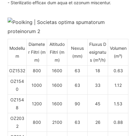
- Sterilizatio efficax dum aqua et ozonum miscentur.
Diamete
Altitudo
Fluxus D
Modellu
Nexus
Volumen
r Filtri (m
Filtri (m
esignatu
m
(mm)
(m³)
m)
m)
s (m³/h)
OZ1532
800
1600
63
18
0.63
OZ154
1000
1600
63
33
1.12
0
OZ154
1200
1600
90
45
1.53
8
OZ203
800
2100
63
26
0.88
2