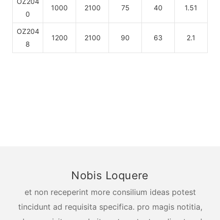
OZ204
1000
2100
75
40
1.51
0
OZ204
1200
2100
90
63
2.1
8
Nobis Loquere
et non receperint more consilium ideas potest
tincidunt ad requisita specifica. pro magis notitia,