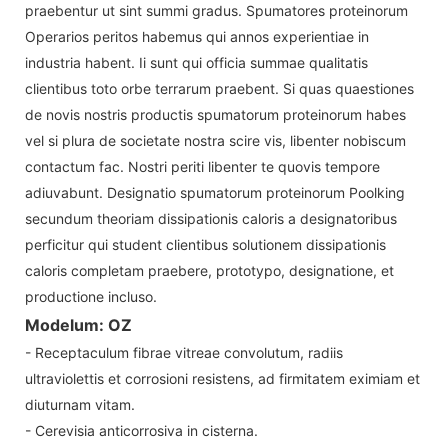
praebentur ut sint summi gradus. Spumatores proteinorum
Operarios peritos habemus qui annos experientiae in
industria habent. Ii sunt qui officia summae qualitatis
clientibus toto orbe terrarum praebent. Si quas quaestiones
de novis nostris productis spumatorum proteinorum habes
vel si plura de societate nostra scire vis, libenter nobiscum
contactum fac. Nostri periti libenter te quovis tempore
adiuvabunt. Designatio spumatorum proteinorum Poolking
secundum theoriam dissipationis caloris a designatoribus
perficitur qui student clientibus solutionem dissipationis
caloris completam praebere, prototypo, designatione, et
productione incluso.
Modelum: OZ
- Receptaculum fibrae vitreae convolutum, radiis
ultraviolettis et corrosioni resistens, ad firmitatem eximiam et
diuturnam vitam.
- Cerevisia anticorrosiva in cisterna.