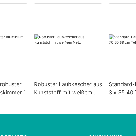
 robuster
Robuster Laubkescher aus
Standard-
tskimmer 1
Kunststoff mit weißem
3 x 35 40
Netz
Teleskops