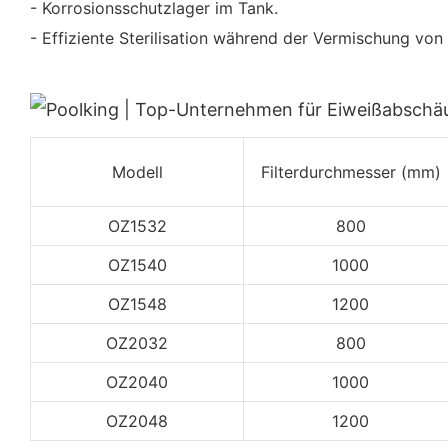
- Korrosionsschutzlager im Tank.
- Effiziente Sterilisation während der Vermischung vo
Modell
Filterdurchmesser (mm)
OZ1532
800
OZ1540
1000
OZ1548
1200
OZ2032
800
OZ2040
1000
OZ2048
1200