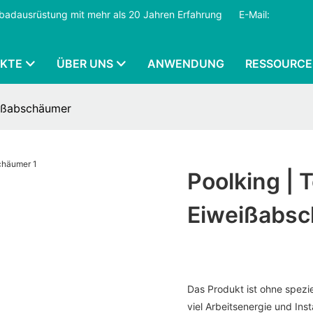
mmbadausrüstung mit mehr als 20 Jahren Erfahrung
​​​​​​​
E-Mail:
KTE
ÜBER UNS
ANWENDUNG
RESSOURCE
eißabschäumer
Poolking |
Eiweißabs
Das Produkt ist ohne spezi
viel Arbeitsenergie und Insta