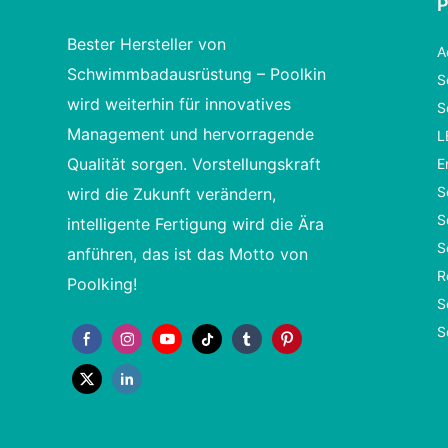
Bester Hersteller von
A
Schwimmbadausrüstung – Poolkin
S
wird weiterhin für innovatives
S
Management und hervorragende
L
Qualität sorgen. Vorstellungskraft
E
S
wird die Zukunft verändern,
S
intelligente Fertigung wird die Ära
S
anführen, das ist das Motto von
R
Poolking!
S
S