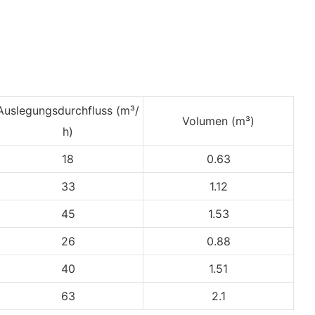
Auslegungsdurchfluss (m³/
Volumen (m³)
h)
18
0.63
33
1.12
45
1.53
26
0.88
40
1.51
63
2.1