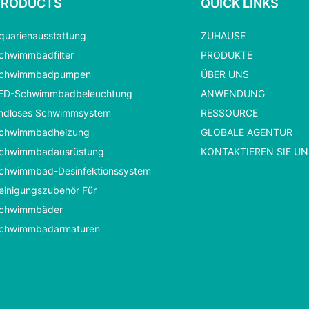
PRODUCTS
QUICK LINKS
quarienausstattung
ZUHAUSE
chwimmbadfilter
PRODUKTE
chwimmbadpumpen
ÜBER UNS
ED-Schwimmbadbeleuchtung
ANWENDUNG
ndloses Schwimmsystem
RESSOURCE
chwimmbadheizung
GLOBALE AGENTUR
chwimmbadausrüstung
KONTAKTIEREN SIE UN
chwimmbad-Desinfektionssystem
einigungszubehör Für
chwimmbäder
chwimmbadarmaturen