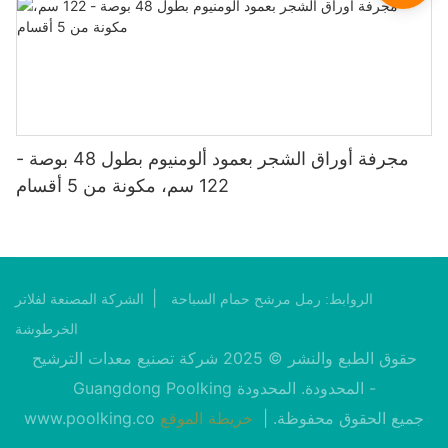
مجرفة أوراق الشجر بعمود ألومنيوم بطول 48 بوصة -
122 سم، مكونة من 5 أقسام
|
الروابط:
رمل مرشح حمام السباحة
الشركة المصنعة لفلاتر
الخرطوشة
حقوق الطبع والنشر © 2025 شركة تصنيع معدات الترشيح
Guangdong Poolking المحدودة. المحدودة -
جميع الحقوق محفوظة. |
خريطة الموقع
www.poolking.co