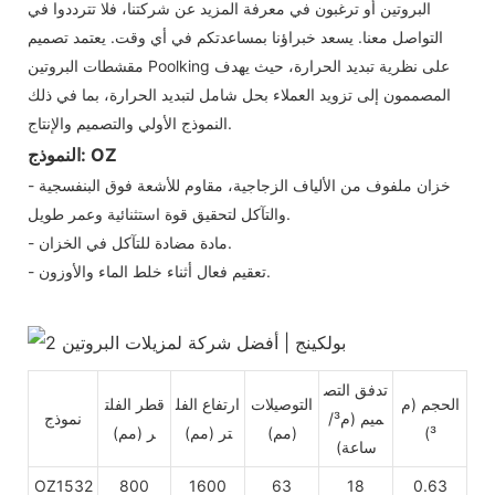
البروتين أو ترغبون في معرفة المزيد عن شركتنا، فلا تترددوا في
التواصل معنا. يسعد خبراؤنا بمساعدتكم في أي وقت. يعتمد تصميم
مقشطات البروتين Poolking على نظرية تبديد الحرارة، حيث يهدف
المصممون إلى تزويد العملاء بحل شامل لتبديد الحرارة، بما في ذلك
النموذج الأولي والتصميم والإنتاج.
النموذج: OZ
- خزان ملفوف من الألياف الزجاجية، مقاوم للأشعة فوق البنفسجية
والتآكل لتحقيق قوة استثنائية وعمر طويل.
- مادة مضادة للتآكل في الخزان.
- تعقيم فعال أثناء خلط الماء والأوزون.
تدفق التص
الحجم (م
التوصيلات
ارتفاع الفل
قطر الفلت
ميم (م³/
نموذج
³)
(مم)
تر (مم)
ر (مم)
ساعة)
OZ1532
800
1600
63
18
0.63