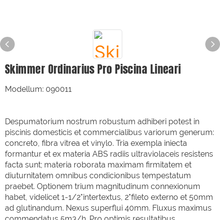
Skimmer Ordinarius Pro Piscina Lineari
Modellum: 090011
Despumatorium nostrum robustum adhiberi potest in
piscinis domesticis et commercialibus variorum generum:
concreto, fibra vitrea et vinylo. Tria exempla iniecta
formantur et ex materia ABS radiis ultraviolaceis resistens
facta sunt; materia roborata maximam firmitatem et
diuturnitatem omnibus condicionibus tempestatum
praebet. Optionem trium magnitudinum connexionum
habet, videlicet 1-1/2"intertextus, 2"fileto externo et 50mm
ad glutinandum. Nexus superflui 40mm. Fluxus maximus
commendatus 5m3/h. Pro optimis resultatibus,