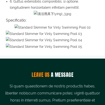
6. Guttus extensibilis componibilis, si optione,
longitudinem horizontalem infinitam permittit.
Specificatio:
LEAVE US
A MESSAGE
Si quam quaestionem de nostris productis habes,
libenter nobiscum communicare potes; viginti quattuor
horas in interreti sumus. Pretium praeferentiale et