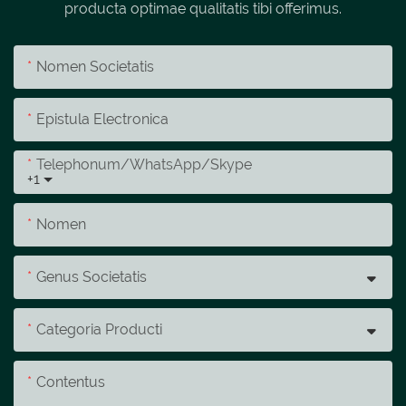
producta optimae qualitatis tibi offerimus.
Nomen Societatis
Epistula Electronica
Telephonum/whatsApp/skype
+1
Nomen
Genus Societatis
Categoria Producti
Contentus