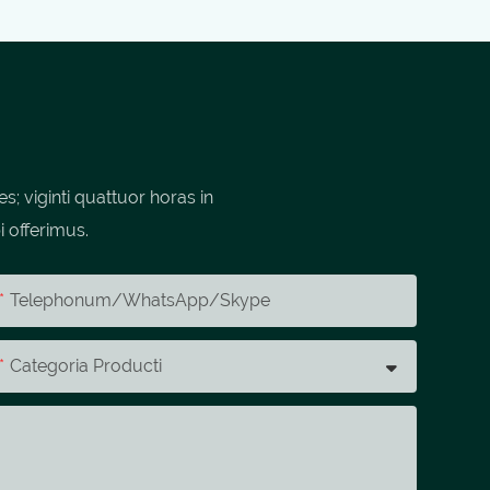
 viginti quattuor horas in
i offerimus.
Telephonum/whatsApp/skype
Categoria Producti