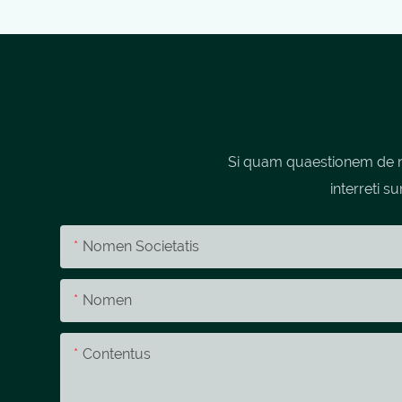
Si quam quaestionem de no
interreti s
Nomen Societatis
Nomen
Contentus