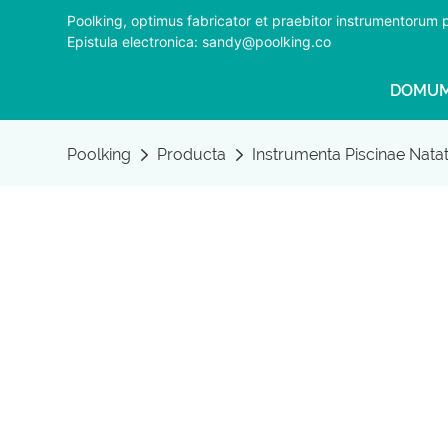
Poolking, optimus fabricator et praebitor instrumentorum
Epistula electronica: sandy@poolking.co
DOMU
Poolking
Producta
Instrumenta Piscinae Nata