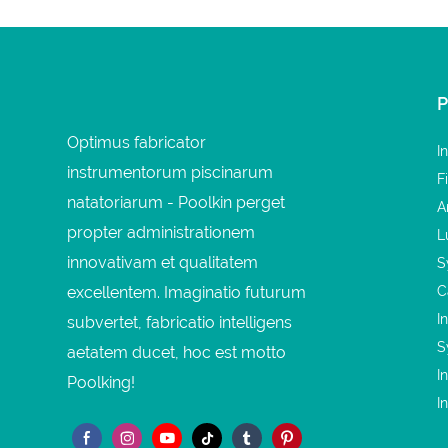
Optimus fabricator
I
instrumentorum piscinarum
F
natatoriarum - Poolkin perget
A
propter administrationem
L
innovativam et qualitatem
S
excellentem. Imaginatio futurum
C
I
subvertet, fabricatio intelligens
S
aetatem ducet, hoc est motto
I
Poolking!
I