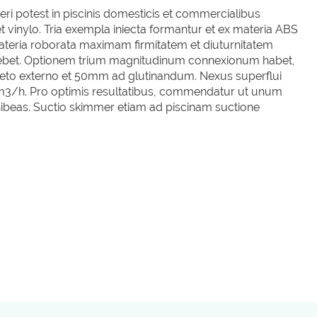
 potest in piscinis domesticis et commercialibus
t vinylo. Tria exempla iniecta formantur et ex materia ABS
; materia roborata maximam firmitatem et diuturnitatem
bet. Optionem trium magnitudinum connexionum habet,
fileto externo et 50mm ad glutinandum. Nexus superflui
h. Pro optimis resultatibus, commendatur ut unum
hibeas. Suctio skimmer etiam ad piscinam suctione