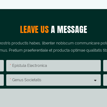
LEAVE US
A MESSAGE
stris productis habes, libenter nobiscum communicare potes;
umus. Pretium praeferentiale et producta optimae qualitatis tib
Epistula Electronica
Genus Societatis