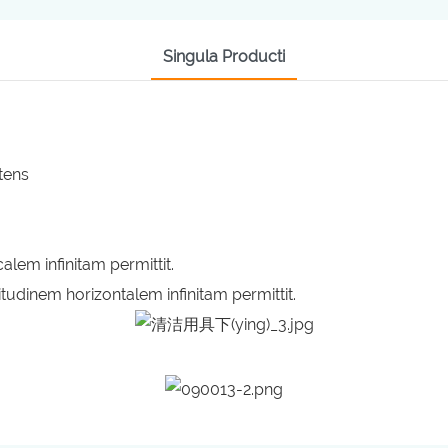
Singula Producti
stens
calem infinitam permittit.
gitudinem horizontalem infinitam permittit.