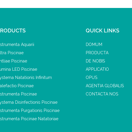
PRODUCTS
QUICK LINKS
nstrumenta Aquarii
DOMUM
iltra Piscinae
PRODUCTA
ntliae Piscinae
DE NOBIS
umina LED Piscinae
APPLICATIO
ystema Natationis Infinitum
OPUS
alefactio Piscinae
AGENTIA GLOBALIS
nstrumenta Piscinae
CONTACTA NOS
ystema Disinfectionis Piscinae
nstrumenta Purgationis Piscinae
nstrumenta Piscinae Natatoriae