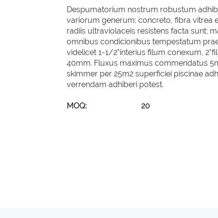
Despumatorium nostrum robustum adhiberi
variorum generum: concreto, fibra vitrea e
radiis ultraviolaceis resistens facta sunt
omnibus condicionibus tempestatum prae
videlicet 1-1/2"interius filum conexum, 2"
40mm. Fluxus maximus commendatus 5m3/
skimmer per 25m2 superficiei piscinae ad
verrendam adhiberi potest.
MOQ: 20