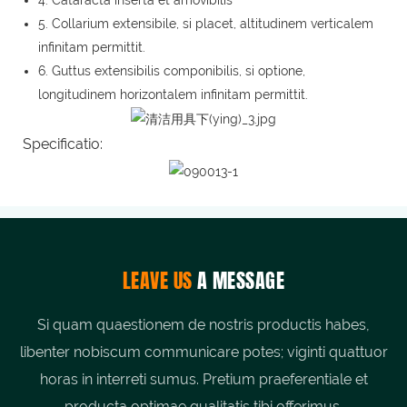
5. Collarium extensibile, si placet, altitudinem verticalem
infinitam permittit.
6. Guttus extensibilis componibilis, si optione,
longitudinem horizontalem infinitam permittit.
Specificatio:
LEAVE US
A MESSAGE
Si quam quaestionem de nostris productis habes,
libenter nobiscum communicare potes; viginti quattuor
horas in interreti sumus. Pretium praeferentiale et
producta optimae qualitatis tibi offerimus.