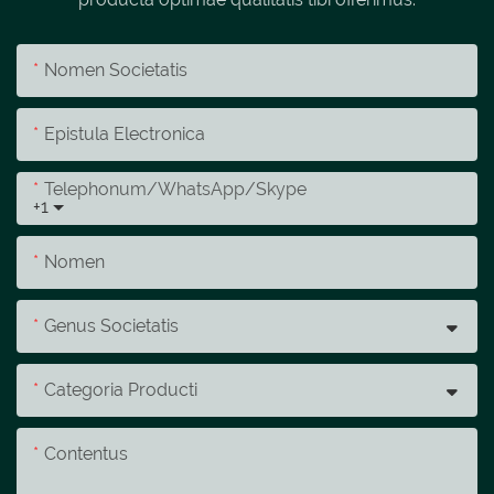
Nomen Societatis
Epistula Electronica
Telephonum/whatsApp/skype
+1
Nomen
Genus Societatis
Categoria Producti
Contentus